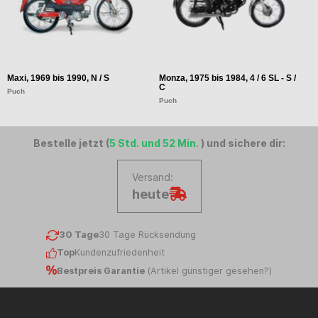
Maxi, 1969 bis 1990, N / S
Monza, 1975 bis 1984, 4 / 6 SL - S /
Co
C
Puch
P
Puch
Bestelle jetzt (
5 Std. und 52 Min.
) und sichere dir:
Versand:
heute
30 Tage
30 Tage Rücksendung
Top
Kundenzufriedenheit
Bestpreis Garantie
(
Artikel günstiger gesehen?
)