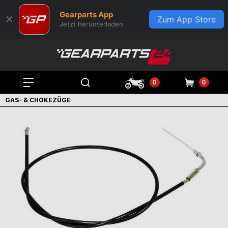
Gearparts App
✕
Zum App Store
Jetzt herunterladen
0
0
GAS- & CHOKEZÜGE