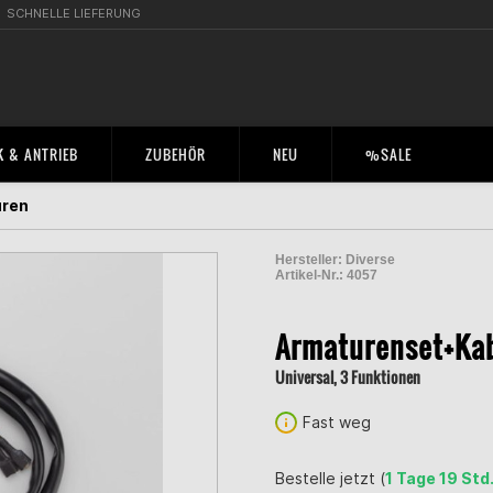
SCHNELLE LIEFERUNG
 & ANTRIEB
ZUBEHÖR
NEU
%SALE
uren
Hersteller:
Diverse
Artikel-Nr.:
4057
2000840800004
Armaturenset+Kab
Universal, 3 Funktionen
Fast weg
Bestelle jetzt (
1 Tage 19 Std