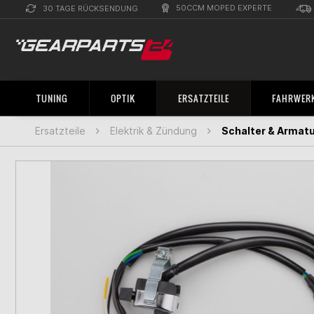
50CCM MOPED EXPERTE
30 TAGE RÜCKSENDUNG
TUNING
OPTIK
ERSATZTEILE
FAHRWERK
Ersatzteile
Elektrik & Zündung
Schalter & Armat