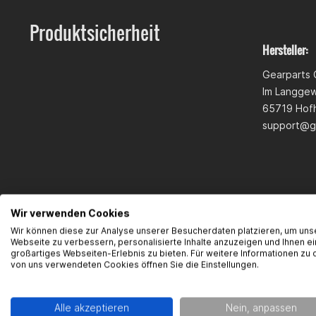
Produktsicherheit
Hersteller:
Gearparts
Im Langge
65719 Hofh
support@g
Wir verwenden Cookies
Wir können diese zur Analyse unserer Besucherdaten platzieren, um uns
Webseite zu verbessern, personalisierte Inhalte anzuzeigen und Ihnen ei
großartiges Webseiten-Erlebnis zu bieten. Für weitere Informationen zu 
von uns verwendeten Cookies öffnen Sie die Einstellungen.
Alle akzeptieren
Nein, anpassen