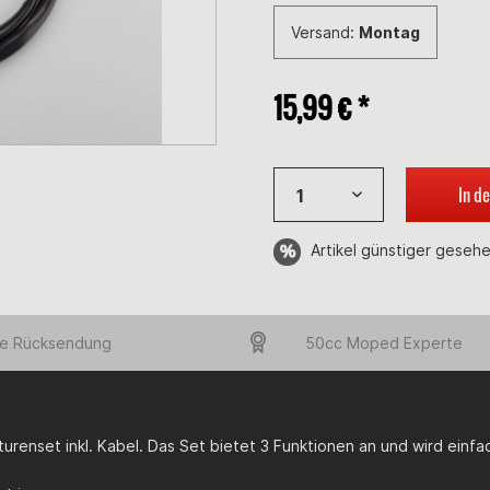
Versand:
Montag
15,99 € *
In d
Artikel günstiger geseh
e Rücksendung
50cc Moped Experte
urenset inkl. Kabel. Das Set bietet 3 Funktionen an und wird einfa