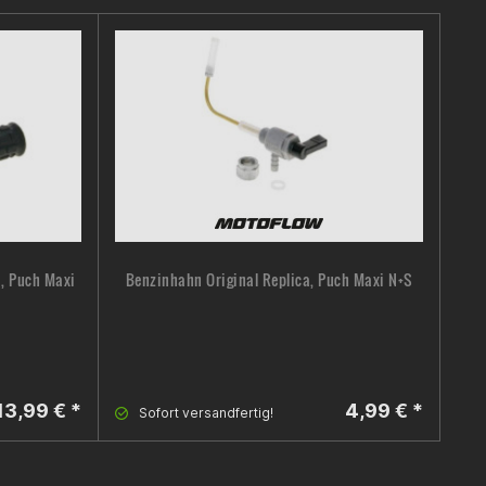
a, Puch Maxi
Benzinhahn Original Replica, Puch Maxi N+S
L
13,99 € *
4,99 € *
Sofort versandfertig!