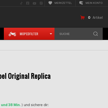
Folge
Folge
Folge
Folge
MERKZETTEL
MEIN KONTO
uns
uns
uns
uns
auf
auf
auf
auf
TikTok
Facebook
YouTube
Instagram
0
Artikel
MOPEDFILTER
SUCHE
el Original Replica
. und 38 Min.
) und sichere dir: