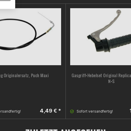
g Originalersatz, Puch Maxi
Gasgriff+Hebelset Original Replic
N+S
4,49 € *
rsandfertig!
Sofort versandfertig!