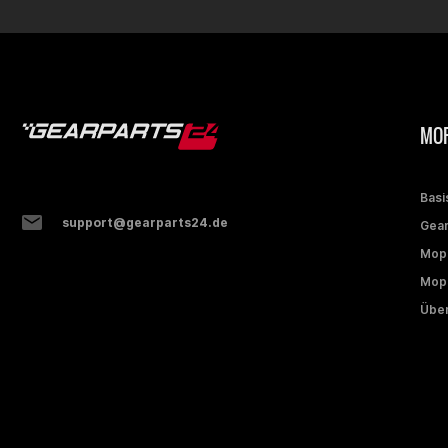
MOP
Basi
support@gearparts24.de
Gear
Mop
Mope
Über