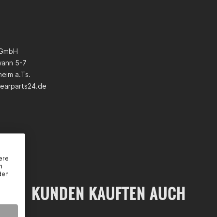
 GmbH
wann 5-7
eim a.Ts.
earparts24.de
ere
n
den
KUNDEN KAUFTEN AUCH