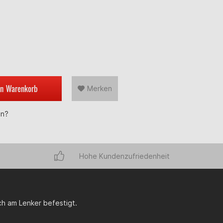
en
Warenkorb
Merken
en?
Hohe Kundenzufriedenheit
ch am Lenker befestigt.