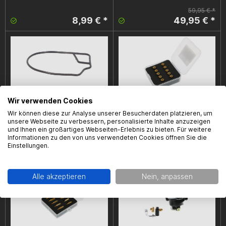
59,95 € *
8,99 € *
49,95 € *
Wir verwenden Cookies
Wir können diese zur Analyse unserer Besucherdaten platzieren, um
Dichtung Schwimmerkammer,
Hauptdüsenset Motoflow, Dellorto,
unsere Webseite zu verbessern, personalisierte Inhalte anzuzeigen
Dellorto Typ PHVA Vergaser
6mm, 65-86
und Ihnen ein großartiges Webseiten-Erlebnis zu bieten. Für weitere
Informationen zu den von uns verwendeten Cookies öffnen Sie die
Einstellungen.
3,49 € *
14,99 € *
Alle akzeptieren
Nein, anpassen