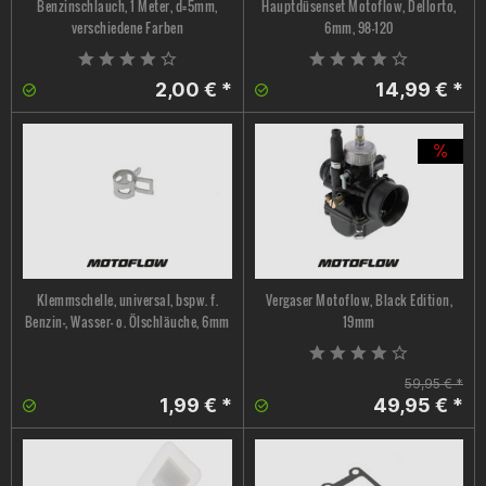
Benzinschlauch, 1 Meter, d=5mm,
Hauptdüsenset Motoflow, Dellorto,
verschiedene Farben
6mm, 98-120
2,00 € *
14,99 € *
Klemmschelle, universal, bspw. f.
Vergaser Motoflow, Black Edition,
Benzin-, Wasser- o. Ölschläuche, 6mm
19mm
59,95 € *
1,99 € *
49,95 € *