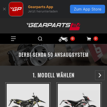
Gearparts App
✕
Zum App Store
Jetzt herunterladen
0
0
DERBI SENDA 50 ANSAUGSYSTEM
1. MODELL WÄHLEN