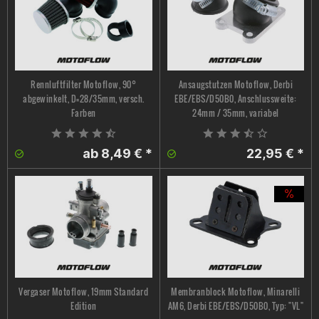
Rennluftfilter Motoflow, 90°
Ansaugstutzen Motoflow, Derbi
abgewinkelt, D=28/35mm, versch.
EBE/EBS/D50B0, Anschlussweite:
Farben
24mm / 35mm, variabel
ab 8,49 € *
22,95 € *
Vergaser Motoflow, 19mm Standard
Membranblock Motoflow, Minarelli
Edition
AM6, Derbi EBE/EBS/D50B0, Typ: "VL"