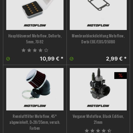
Hauptdüsenset Motoflow, Dellorto,
Membranblockdichtung Motoflow,
5mm, 70-92
Derbi EBE/EBS/D50B0
10,99 € *
2,99 € *
Rennluftfilter Motoflow, 45°
Vergaser Motoflow, Black Edition,
abgewinkelt, D=28/35mm, versch.
21mm
Farben