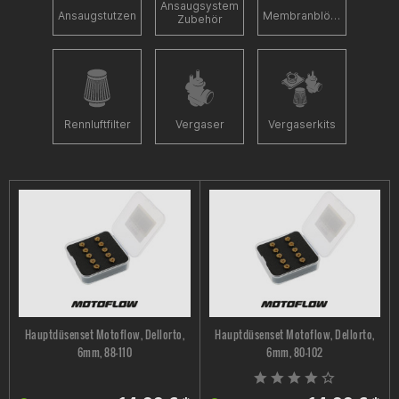
Ansaugsystem
Ansaugstutzen
Membranblöcke
Zubehör
Rennluftfilter
Vergaser
Vergaserkits
Hauptdüsenset Motoflow, Dellorto,
Hauptdüsenset Motoflow, Dellorto,
6mm, 88-110
6mm, 80-102