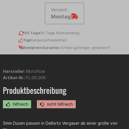
Versand:
Montag
30 Tage
30 Tage Rücksendung
Top
Kundenzufriedenheit
Bestpreis Garantie
(
Artikel günstiger gesehen?
)
Hersteller:
Motoflow
Artikel-Nr.:
FL.06.006
Produktbeschreibung
hilfreich
nicht hilfreich
5mm Düsen passen in Dellorto Vergaser ab einer größe von