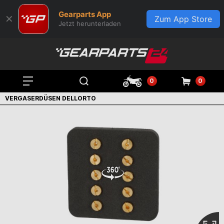
Gearparts App
✕
Zum App Store
Jetzt herunterladen
0
0
VERGASERDÜSEN DELLORTO