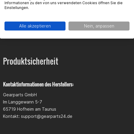
FAQ
Informationen zu den von uns verwendeten Cookies öffnen Sie die
Einstellungen.
Hier findest du die häufigsten Fragen und die dazugehörigen
Antworten zu diesem Artikel.
Alle akzeptieren
Nein, anpassen
Produktsicherheit
Kontaktinformationen des Herstellers:
Gearparts GmbH
Im Langgewann 5-7
65719 Hofheim am Taunus
Kontakt:
support@gearparts24.de