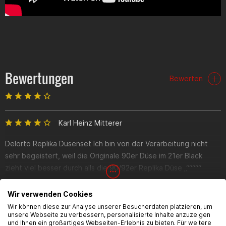
Bewertungen
Bewerten
Karl Heinz Mitterer
Delorto Replika Düsenset Ich bin von der Verarbeitung nicht
sehr begeistert, weil die Originale 90er Düse im 21er Black
zieht viel besser durch alls die 90/92er Replika Düse „“““““
zumindest für das 70ccm Replika Zylinder Set
Wir verwenden Cookies
Wir können diese zur Analyse unserer Besucherdaten platzieren, um
unsere Webseite zu verbessern, personalisierte Inhalte anzuzeigen
und Ihnen ein großartiges Webseiten-Erlebnis zu bieten. Für weitere