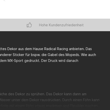
Hohe Kundenzufriedenheit
lettes Dekor aus dem Hause Radical Racing anbieten. Das
 anderer Sticker für bspw. die Gabel des Mopeds. Wie auch
s dem MX-Sport gedruckt. Der Druck wird danach
fläche des Dekor zu sprühen. Das Dekor kann dann am
 Wasser unter dem Dekor rausdrücken. Durch einen Föhn kann
folie mit einem Föhn etwas erwärmen und Flexibler machen.