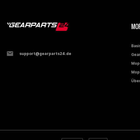
MOP
Basi
support@gearparts24.de
Gear
Mop
Mope
Über