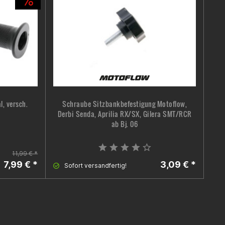
l, versch.
Schraube Sitzbankbefestigung Motoflow,
Ers
Derbi Senda, Aprilia RX/SX, Gilera SMT/RCR
ab Bj. 06
11,99 € *
7,99 € *
3,09 € *
Sofort versandfertig!