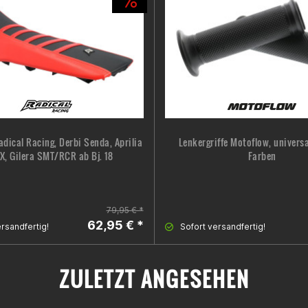
dical Racing, Derbi Senda, Aprilia
Lenkergriffe Motoflow, universa
X, Gilera SMT/RCR ab Bj. 18
Farben
79,95 € *
62,95 € *
rsandfertig!
Sofort versandfertig!
ZULETZT ANGESEHEN