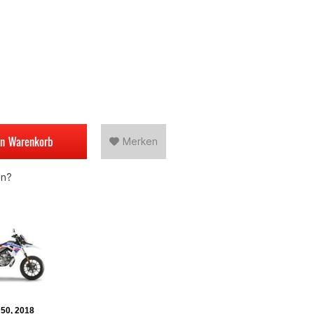
en
Warenkorb
Merken
en?
50, 2018