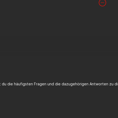
Aufkleben noch mal deutlich einfacher.
sten ist das Bekleben, wenn die Verkleidungsteile demontiert wer
st du die häufigsten Fragen und die dazugehörigen Antworten zu di