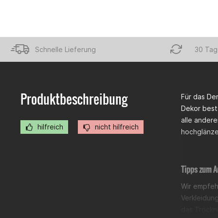
Schnelle Lieferung
30 Tag
Produktbeschreibung
Für das Der
Dekor beste
alle ander
hilfreich
nicht hilfreich
hochglänze
Tipps zum A
Wir empfeh
Verkleidun
das Trockn