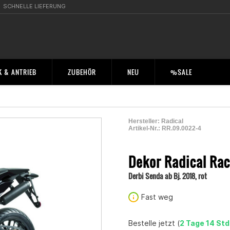
SCHNELLE LIEFERUNG
 & ANTRIEB
ZUBEHÖR
NEU
%SALE
Hersteller:
Radical
Artikel-Nr.:
RR.09.0022-4
2004347000004
Dekor Radical Ra
Derbi Senda ab Bj. 2018, rot
Fast weg
Bestelle jetzt (
2 Tage 14 Std