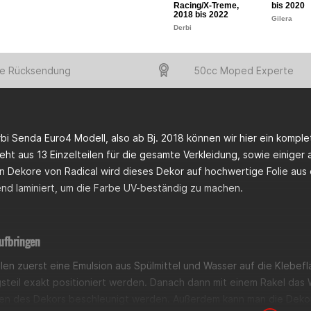
Racing/X-Treme,
bis 2020
2018 bis 2022
Gilera
Derbi
e Rücksendung
50cc Moped Experte
bi Senda Euro4 Modell, also ab Bj. 2018 können wir hier ein komp
ht aus 13 Einzelteilen für die gesamte Verkleidung, sowie einiger
en Dekore von Radical wird dieses Dekor auf hochwertige Folie au
nd laminiert, um die Farbe UV-beständig zu machen.
ufbringen
len zuerst eine Emulsion aus Spülmittel und Wasser auf die Klebe
gsteil exakt positioniert werden. Danach dann mit einem Rakel das
en des Dekors beschleunigt werden. Außerdem kann man die Dekor