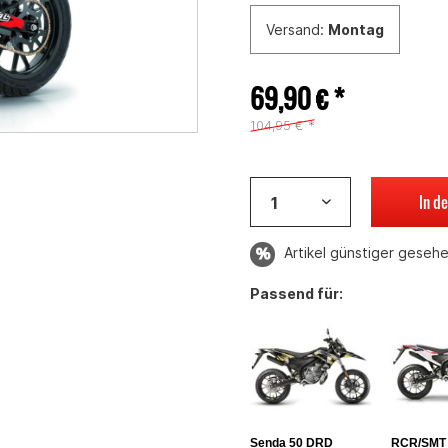
Versand:
Montag
69,90 € *
104,95 € *
In d
Artikel günstiger geseh
Passend für:
Senda 50 DRD
RCR/SMT 