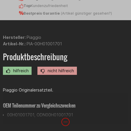
Top
Kundenzufriedenheit
Bestpreis Garantie
(
Artikel günstiger gesehen?
)
Hersteller:
Piaggio
Artikel-Nr.:
PIA-00H01001701
Produktbeschreibung
hilfreich
nicht hilfreich
Piaggio Originalersatzteil.
OEM Teilenummer zu Vergleichszwecken
00H01001701, ODN00H01001701
Lt. Hersteller passend auf