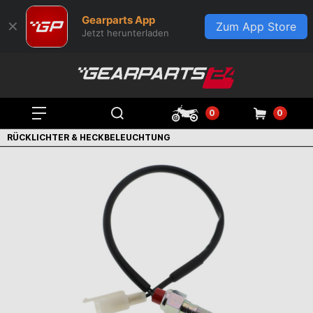
Gearparts App
✕
Zum App Store
Jetzt herunterladen
0
0
RÜCKLICHTER & HECKBELEUCHTUNG