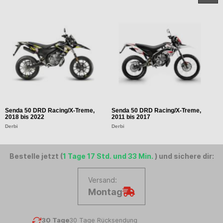
Senda 50 DRD Racing/X-Treme,
Senda 50 DRD Racing/X-Treme,
S
2018 bis 2022
2011 bis 2017
2
Derbi
Derbi
D
Bestelle jetzt (
1 Tage 17 Std. und 33 Min.
) und sichere dir:
Versand:
Montag
30 Tage
30 Tage Rücksendung