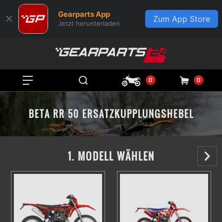
Gearparts App
✕
Zum App Store
Jetzt herunterladen
0
0
BETA RR 50 ERSATZKUPPLUNGSHEBEL
1. MODELL WÄHLEN