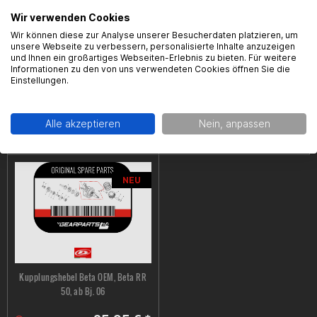
Wir verwenden Cookies
Wir können diese zur Analyse unserer Besucherdaten platzieren, um
unsere Webseite zu verbessern, personalisierte Inhalte anzuzeigen
und Ihnen ein großartiges Webseiten-Erlebnis zu bieten. Für weitere
Informationen zu den von uns verwendeten Cookies öffnen Sie die
Einstellungen.
Kupplungsarmatur, Beta RR, Gilera
Ersatz Kupplungshebel Domino, Beta
GSM/H@K
RR Bj. 06-15, schwarz, Länge 145mm
Alle akzeptieren
Nein, anpassen
26,95 € *
14,99 € *
NEU
Kupplungshebel Beta OEM, Beta RR
50, ab Bj. 06