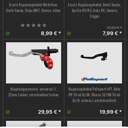
Ersatz Kupplungshebel Motoflow,
Ersatz Kupplungshebel, Derbi Senda,
Derbi Senda, Rieju MRT, Sherco, silber
Aprilia RS/RX, Beta RR, Generic
Trigger
10,90 € *
8,99 € *
7,99 € *
Kupplungsarmatur, universal, f.
Kupplungshebel Polisport APT, Beta
22mm Lenker, verschiedene Farben
RR 50 ab Bj.06, Sherco SE/SM 50 ab
Bj.14, schwarz, unzerbrechlich
29,95 € *
19,99 € *