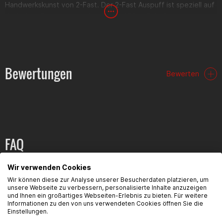
Handwerkskunst von 2-Fast. Der 2-Fast Auspuff ist speziell auf
die hohen Steuerzeiten des 2-Fast 100cc Zylinders angepasst,
der Auspuff kann jedoch auch auf anderen Zylindern mit
ähnlichen Daten verwendet werden.
Lieferumfang
Bewertungen
Bewerten
Auspuffkrümmer
Endschalldämpfer
Verbindungsrohr
Montageteile
Selbstredend das diese Auspuffanlage keine ABE oder
Zulassung besitzt. Außerdem empfehlen wir den Auspuff für
FAQ
längere Lebenszeit und bessere Optik mit hitzebeständigem
Klarlack zu versehen.
Hier findest du die häufigsten Fragen und die dazugehörigen
Wir verwenden Cookies
Antworten zu diesem Artikel.
Wir können diese zur Analyse unserer Besucherdaten platzieren, um
unsere Webseite zu verbessern, personalisierte Inhalte anzuzeigen
und Ihnen ein großartiges Webseiten-Erlebnis zu bieten. Für weitere
Informationen zu den von uns verwendeten Cookies öffnen Sie die
Einstellungen.