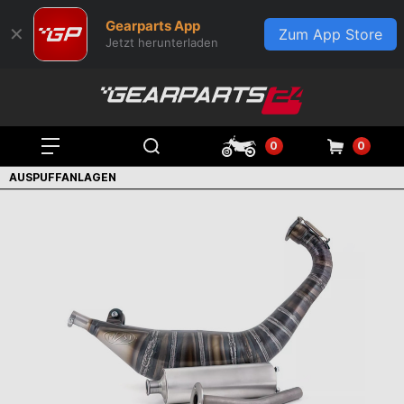
Gearparts App
✕
Zum App Store
Jetzt herunterladen
0
0
AUSPUFFANLAGEN