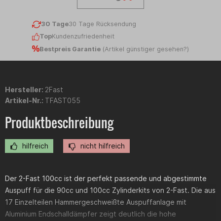
30 Tage
30 Tage Rücksendung
Top
Kundenzufriedenheit
Bestpreis Garantie
(
Artikel günstiger gesehen?
)
Hersteller:
2Fast
Artikel-Nr.:
TFAST055
Produktbeschreibung
hilfreich
nicht hilfreich
Der 2-Fast 100cc ist der perfekt passende und abgestimmte
Auspuff für die 90cc und 100cc Zylinderkits von 2-Fast. Die aus
17 Einzelteilen Hammergeschweißte Auspuffanlage mit
Aluminium Endschalldämpfer zeigt deutlich die hohe