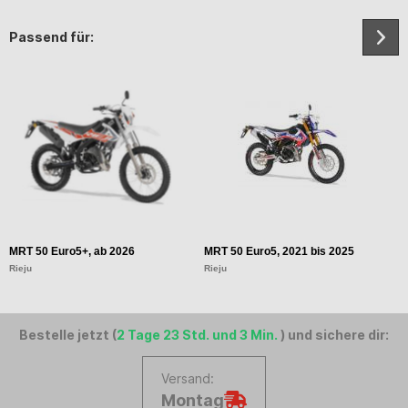
Passend für:
MRT 50 Euro5+, ab 2026
MRT 50 Euro5, 2021 bis 2025
M
Rieju
Rieju
Ri
Bestelle jetzt (
2 Tage 23 Std. und 3 Min.
) und sichere dir:
Versand:
Montag