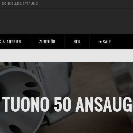
SCHNELLE LIEFERUNG
 & ANTRIEB
ZUBEHÖR
NEU
%SALE
A TUONO 50 ANSAU