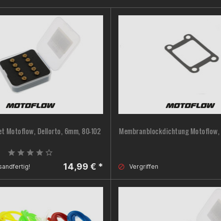
t Motoflow, Dellorto, 6mm, 80-102
Membranblockdichtung Motoflow, 
14,99 € *
sandfertig!
Vergriffen