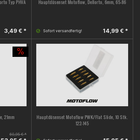
orto Typ PHVA
Hauptdüsenset Motoflow, Dellorto, 6mm, 65-86
3,49 € *
14,99 € *
Sofort versandfertig!
de, 21mm
Hauptdüsenset Motoflow PWK/Flat Slide, 10 Stk.
122-145
60,95 € *