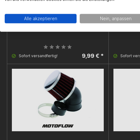
Alle akzeptieren
Nein, anpassen
Ansaugstutzen, Minarelli AM6
Vergaser 
9,99 € *
Sofort versandfertig!
Sofort ver