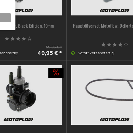
Motoflow, Black Edition, 19mm
Hauptdüsenset Motoflow, Dellort
59,95 € *
49,95 € *
sandfertig!
Sofort versandfertig!