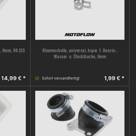
, 6mm, 98-120
Klemmschelle, universal, bspw. f. Benzin-,
Wasser- o. Ölschläuche, 6mm
14,99 € *
1,99 € *
Sofort versandfertig!