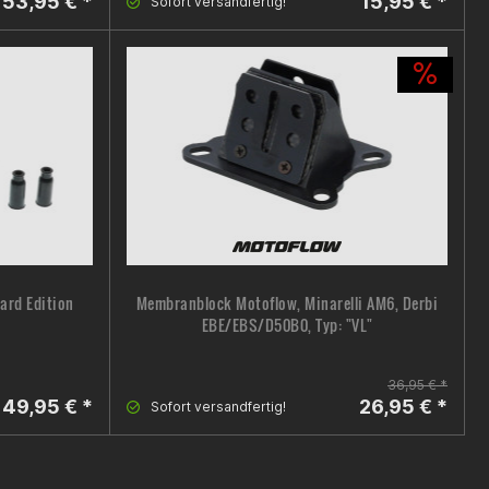
53,95 € *
15,95 € *
Sofort versandfertig!
ard Edition
Membranblock Motoflow, Minarelli AM6, Derbi
EBE/EBS/D50B0, Typ: "VL"
36,95 € *
49,95 € *
26,95 € *
Sofort versandfertig!