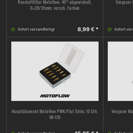
Rennluftfilter Motoflow, 45° abgewinkelt,
Vergaser 
D=28/35mm, versch. Farben
8,99 € *
Sofort versandfertig!
Sofort ver
Hauptdüsenset Motoflow PWK/Flat Slide, 10 Stk.
Vergaser Mo
98-120