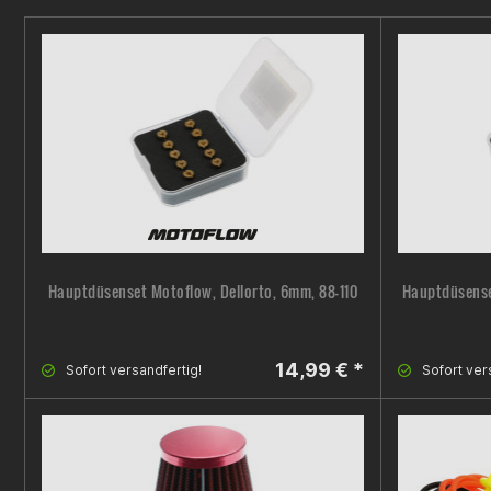
Hauptdüsenset Motoflow, Dellorto, 6mm, 88-110
Hauptdüsense
14,99 € *
Sofort versandfertig!
Sofort ver