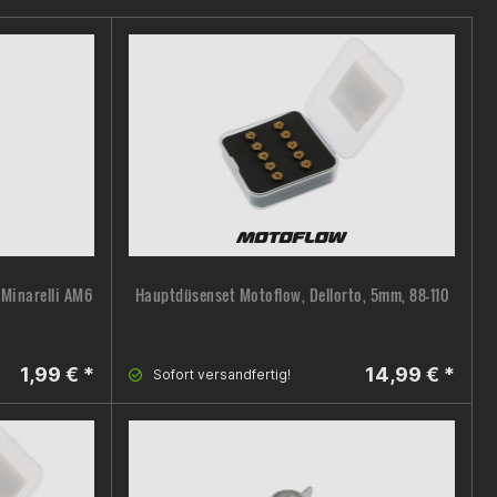
Minarelli AM6
Hauptdüsenset Motoflow, Dellorto, 5mm, 88-110
1,99 € *
14,99 € *
Sofort versandfertig!