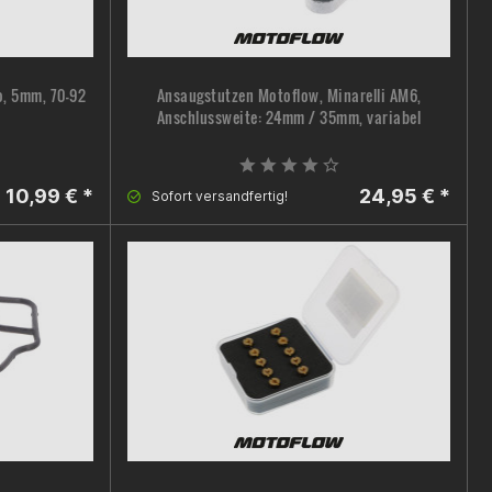
o, 5mm, 70-92
Ansaugstutzen Motoflow, Minarelli AM6,
Anschlussweite: 24mm / 35mm, variabel
10,99 € *
24,95 € *
Sofort versandfertig!