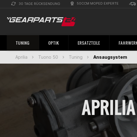
50CCM MOPED EXPERTE
30 TAGE RÜCKSENDUNG
TUNING
OPTIK
ERSATZTEILE
FAHRWERK
Aprilia
Tuono 50
Tuning
Ansaugsystem
APRILI