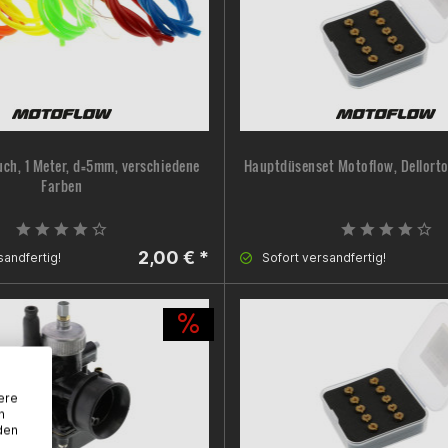
ch, 1 Meter, d=5mm, verschiedene
Hauptdüsenset Motoflow, Dellorto
Farben
2,00 € *
sandfertig!
Sofort versandfertig!
ere
n
den