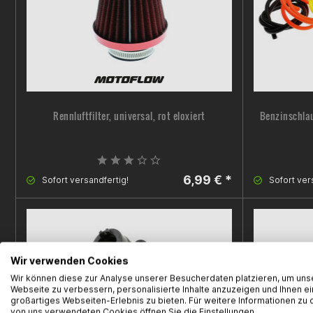
Rennluftfilter, universal, rot eloxiert
Benzinschlau
6,99 € *
Sofort versandfertig!
Sofort ver
Wir verwenden Cookies
Wir können diese zur Analyse unserer Besucherdaten platzieren, um uns
Webseite zu verbessern, personalisierte Inhalte anzuzeigen und Ihnen ei
großartiges Webseiten-Erlebnis zu bieten. Für weitere Informationen zu 
von uns verwendeten Cookies öffnen Sie die Einstellungen.