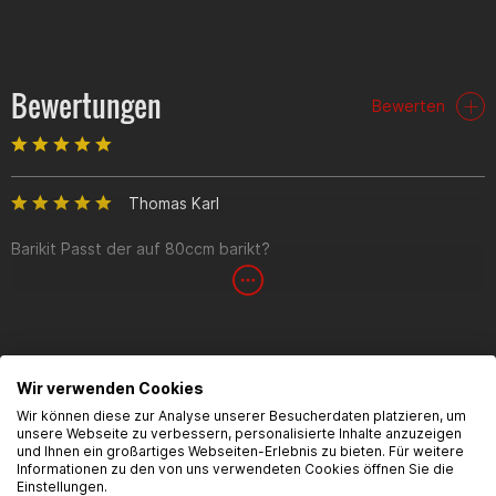
Bewertungen
Bewerten
Thomas Karl
Barikit Passt der auf 80ccm barikt?
Wir verwenden Cookies
FAQ
Wir können diese zur Analyse unserer Besucherdaten platzieren, um
unsere Webseite zu verbessern, personalisierte Inhalte anzuzeigen
und Ihnen ein großartiges Webseiten-Erlebnis zu bieten. Für weitere
Hier findest du die häufigsten Fragen und die dazugehörigen
Informationen zu den von uns verwendeten Cookies öffnen Sie die
Einstellungen.
Antworten zu diesem Artikel.