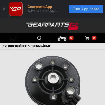
Gearparts App
✕
Zum App Store
Jetzt herunterladen
0
0
ZYLINDERKÖPFE & BRENNRÄUME