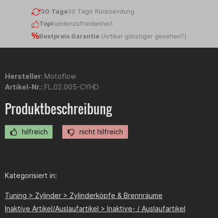
30 Tage
30 Tage Rücksendung
Top
Kundenzufriedenheit
Bestpreis Garantie
(
Artikel günstiger gesehen?
)
Hersteller:
Motoflow
Artikel-Nr.:
FL.02.005-CYHD
Produktbeschreibung
hilfreich
nicht hilfreich
Kategorisiert in:
Tuning > Zylinder > Zylinderköpfe & Brennräume
Inaktive Artikel/Auslaufartikel > Inaktive- / Auslaufartikel