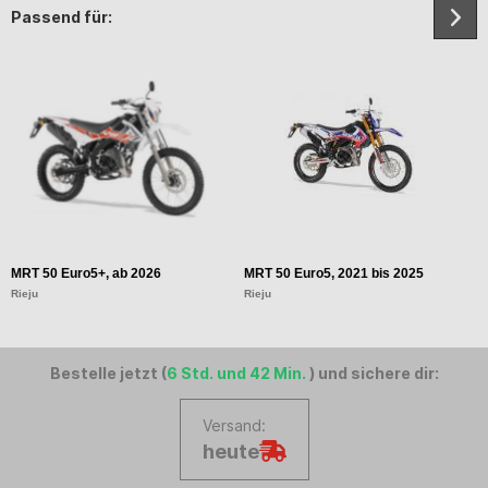
Passend für:
MRT 50 Euro5+, ab 2026
MRT 50 Euro5, 2021 bis 2025
M
Rieju
Rieju
Ri
Bestelle jetzt (
6 Std. und 42 Min.
) und sichere dir:
Versand:
heute