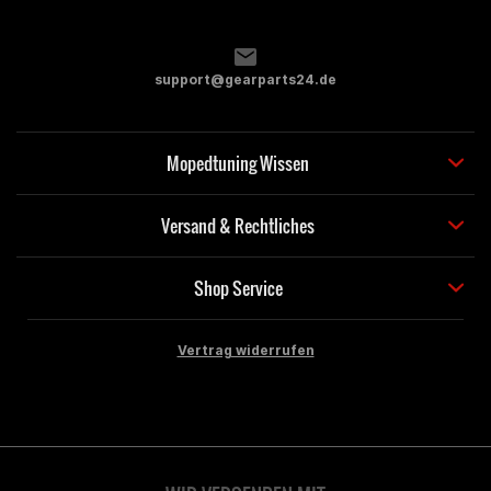
retournieren. Auf keinen Fall kaufeh Aprilia Sx50 Factory 2018
E4 Motor D50B0
support@gearparts24.de
Kevin Fleischhacker
Mopedtuning Wissen
Passt nicht Passt nicht auf aprilia rx 2018
Versand & Rechtliches
Thomas Ruhsam
Shop Service
Passt nicht auf Derbi 2019, obwohl es dafür angezeigt wird.
Vertrag widerrufen
Yohan Bischofberger
Sieht gut aus. Leider nur Plastik und kein Aluminium. Preis ist
ganz oke für das gute Aussehen und dem Material.