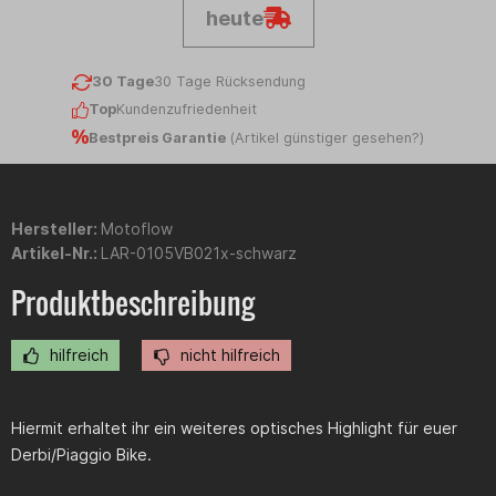
heute
30 Tage
30 Tage Rücksendung
Top
Kundenzufriedenheit
Bestpreis Garantie
(
Artikel günstiger gesehen?
)
Hersteller:
Motoflow
Artikel-Nr.:
LAR-0105VB021x-schwarz
Produktbeschreibung
hilfreich
nicht hilfreich
Hiermit erhaltet ihr ein weiteres optisches Highlight für euer
Derbi/Piaggio Bike.