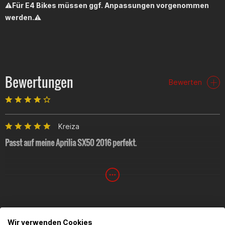
⚠️
Für E4 Bikes müssen ggf. Anpassungen vorgenommen
werden.
⚠️
Bewertungen
Bewerten
Kreiza
Passt auf meine Aprilia SX50 2016 perfekt.
Peter Csomoss
Kaufempfehlung (Gilera SMT 50/Derbi DRD Xtreme 17) Geile
optik, passt perfekt & gute qualitaet. Aber als tipp: lasst die
Wir verwenden Cookies