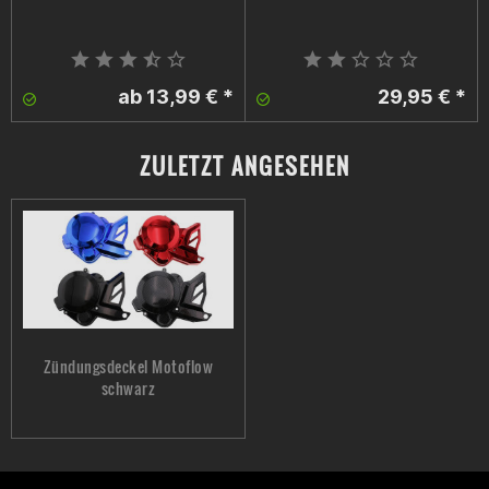
José Rubio
ab 13,99 € *
29,95 € *
Muy buen precio/calidad . Algo caro el color carbono pero
queda muy bien
ZULETZT ANGESEHEN
José Rubio
En mi Derbi Senda Racing Euro 4 no encaja, es exactamente
igual que la original pero 1 cm más peque?o por la parte
superior
Zündungsdeckel Motoflow
schwarz
Kilian Schiefer
Past überhaupt nicht Passt nicht, total ungenau verarbeitet
und wegen der bereits geöffneten Packung kann ich nicht