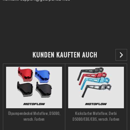
Fehlkauf Der zündungsdeckel passt einfach nicht auf Euro 4
moped derbi senda xtreme 2019
Julius Edlbauer
In Carboon schaut der Zündungsdeckel richtig gut aus. Dreck
KUNDEN KAUFTEN AUCH
ist bis jetzt auch keiner zu erkennen. Leichte Monatge.
Marvin Liam Frick
Optisch: TOP, Funktion: Meh... Sehr schöner Zündungsdeckel
und macht auch, was er machen sollte. Jedoch ein Mangel -->
Passt nicht ganz auf mein Moped (Derbi Senda 50 DRD X-
Ölpumpendeckel Motoflow, D50B0,
Kickstarter Motoflow, Derbi
Treme D50B0 E4). Links unten bei der Abdeckung ist eine der
versch. Farben
D50B0/EBE/EBS, versch. Farben
Anhöhungen zu niedrig, daher musste ich (wegen eines Kabels)
den Zündungsdeckel mit sehr viel Kraft anbringen.