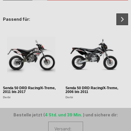
Passend für:
Senda 50 DRD Racing/X-Treme,
Senda 50 DRD Racing/X-Treme,
S
2011 bis 2017
2006 bis 2011
2
Derbi
Derbi
D
Bestelle jetzt (
4 Std. und 39 Min.
) und sichere dir:
Versand: