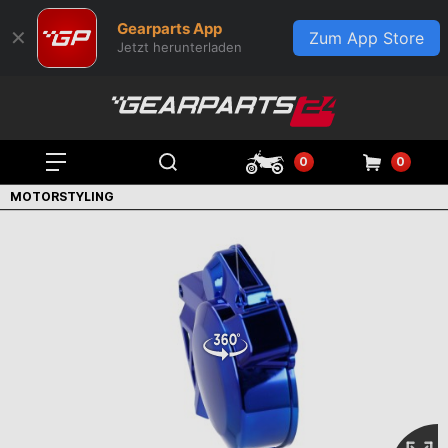
Gearparts App
✕
Zum App Store
Jetzt herunterladen
0
0
MOTORSTYLING