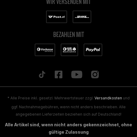
WIR VERSENDEN MIT
Stefan Walzinger
Passt nicht Naja ich habe eine Aprilia sx 50 e4 2019 und er
BEZAHLEN MIT
passt nicht und das ist für 20€ sehr teuer
Felix Sehrschön
Sieht super aus, passt leider nicht auf RX 2019.
Kilian Treiblmaier
* Alle Preise inkl. gesetzl. Mehrwertsteuer zzgl.
Versandkosten
und
ggf. Nachnahmegebühren, wenn nicht anders beschrieben. Alle
Steht da tnt oben drauf
angegebenen Lieferzeiten beziehen sich auf Deutschland!
Alle Artikel sind, wenn nicht anders gekennzeichnet, ohne
Florian Fink
gültige Zulassung