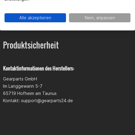
ist. Kann aber Gearparts nichts für wenn Rieju sowas mal eben
Weis jemand wie man die pins umsteckt ? Bzw wie
ändert.
man sie am besten rausbekommt
Alle akzeptieren
Nein, anpassen
Thommi Lohuber
Produktsicherheit
Passt Ois lkay
Robert Wechsler
Kontaktinformationen des Herstellers:
Gearparts GmbH
Passt nicht Nicht kaufen passt nicht
Im Langgewann 5-7
65719 Hofheim am Taunus
Kontakt:
support@gearparts24.de