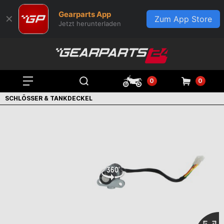
Gearparts App
✕
Zum App Store
Jetzt herunterladen
0
0
SCHLÖSSER & TANKDECKEL