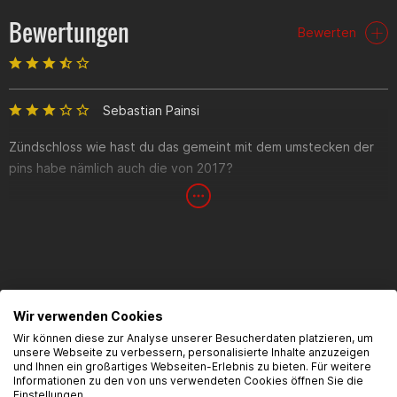
Bewertungen
Bewerten
Sebastian Painsi
Zündschloss wie hast du das gemeint mit dem umstecken der
pins habe nämlich auch die von 2017?
Torsten Scheib
Insgesamt passendes Ersatzteil, lediglich am Stecker hat Rieju
eine Änderung vorgenommen: Bei meinem Bj 2017 ist ein 5 Pol
FAQ
Stecker verbaut, das gelieferte Zündschloss verfügt über
Wir verwenden Cookies
einen 4 Pol Stecker. Umbau absolut problemlos möglich da das
Wir können diese zur Analyse unserer Besucherdaten platzieren, um
Hier findest du die häufigsten Fragen und die dazugehörigen
unsere Webseite zu verbessern, personalisierte Inhalte anzuzeigen
fünfte Kabel ohnehin nicht genutzt wird. Einfach die Pins auf
Antworten zu diesem Artikel.
und Ihnen ein großartiges Webseiten-Erlebnis zu bieten. Für weitere
den vorhandenen Stecker umlegen (Farben stimmen) und gut
Informationen zu den von uns verwendeten Cookies öffnen Sie die
Einstellungen.