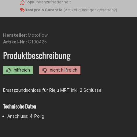
Top
Kundenzufriedenheit
Bestpreis Garantie
(
Artikel günstiger gesehen?
)
Hersteller:
Motoflow
Artikel-Nr.:
G100425
Produktbeschreibung
hilfreich
nicht hilfreich
Ersatzzündschloss für Rieju MRT Inkl. 2 Schlüssel
Technische Daten
Anschluss: 4-Polig