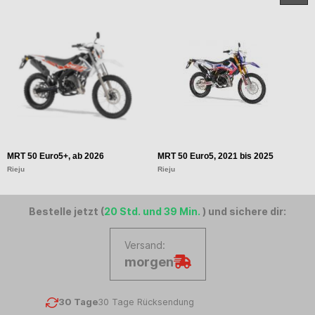
MRT 50 Euro5+, ab 2026
MRT 50 Euro5, 2021 bis 2025
M
Rieju
Rieju
Ri
Bestelle jetzt (
20 Std. und 39 Min.
) und sichere dir:
Versand:
morgen
30 Tage
30 Tage Rücksendung