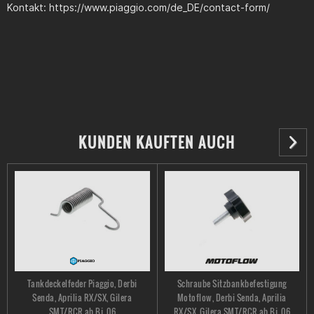
Kontakt: https://www.piaggio.com/de_DE/contact-form/
KUNDEN KAUFTEN AUCH
Tankdeckelfeder Piaggio, Derbi
Schraube Sitzbankbefestigung
Senda, Aprilia RX/SX, Gilera
Motoflow, Derbi Senda, Aprilia
SMT/RCR ab Bj. 06
RX/SX, Gilera SMT/RCR ab Bj. 06