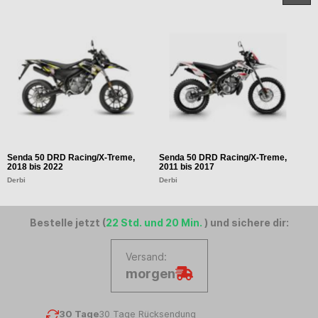
Senda 50 DRD Racing/X-Treme,
Senda 50 DRD Racing/X-Treme,
S
2018 bis 2022
2011 bis 2017
2
Derbi
Derbi
D
Bestelle jetzt (
22 Std. und 20 Min.
) und sichere dir:
Versand:
morgen
30 Tage
30 Tage Rücksendung