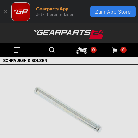
Gearparts App
✕
Zum App Store
Jetzt herunterladen
0
0
SCHRAUBEN & BOLZEN