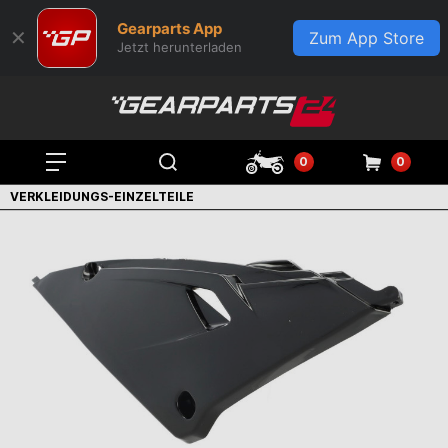
Gearparts App
✕
Zum App Store
Jetzt herunterladen
0
0
VERKLEIDUNGS-EINZELTEILE