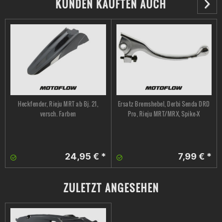
KUNDEN KAUFTEN AUCH
Heckfender, Rieju MRT ab Bj. 21,
Ersatz Bremshebel, Derbi Senda DRD
versch. Farben
Pro, Rieju MRT/MRX, Spike-X
24,95 € *
7,99 € *
ZULETZT ANGESEHEN