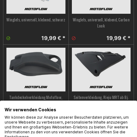
Winglets, universell, klebend, schwarz
Winglets, universell, klebend, Carbon
Look
19,99 € *
19,99 € *
Tankdeckelverkleidung Motoflow,
Seitenverkleidung, Rieju MRT ab Bj.
Rieju MRT (Pro) ab Bj. 22, schwarz
21, Schwarz, rechts
Wir verwenden Cookies
9,99 € *
22,95 € *
Wir können diese zur Analyse unserer Besucherdaten platzieren, um
unsere Webseite zu verbessern, personalisierte Inhalte anzuzeigen
und Ihnen ein großartiges Webseiten-Erlebnis zu bieten. Für weitere
Informationen zu den von uns verwendeten Cookies öffnen Sie die
Einstellungen.