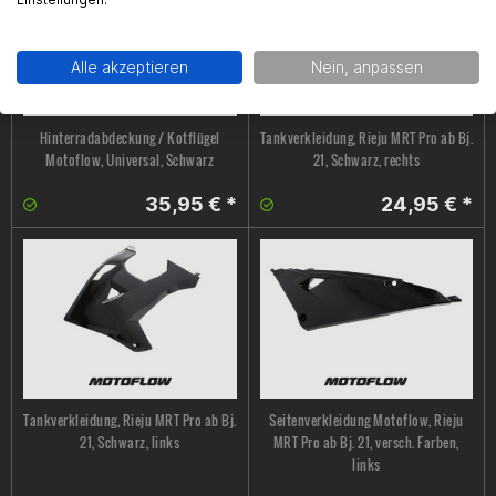
Alle akzeptieren
Nein, anpassen
Hinterradabdeckung / Kotflügel
Tankverkleidung, Rieju MRT Pro ab Bj.
Motoflow, Universal, Schwarz
21, Schwarz, rechts
35,95 € *
24,95 € *
Tankverkleidung, Rieju MRT Pro ab Bj.
Seitenverkleidung Motoflow, Rieju
21, Schwarz, links
MRT Pro ab Bj. 21, versch. Farben,
links