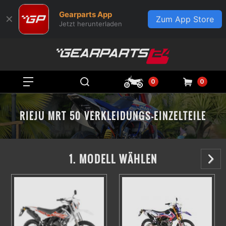
Gearparts App
✕
Zum App Store
Jetzt herunterladen
0
0
RIEJU MRT 50 VERKLEIDUNGS-EINZELTEILE
1. MODELL WÄHLEN