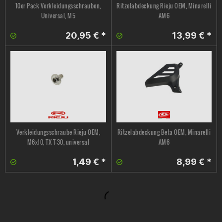
10er Pack Verkleidungsschrauben,
Ritzelabdeckung Rieju OEM, Minarelli
Universal, M5
AM6
20,95 € *
13,99 € *
Verkleidungsschraube Rieju OEM,
Ritzelabdeckung Beta OEM, Minarelli
M6x10, TX T-30, universal
AM6
1,49 € *
8,99 € *