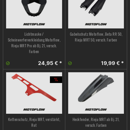
Lichtmaske /
Gabelschutz Motoflow, Beta RR 50,
Scheinwerferverkleidung Motoflow,
Rieju MRT 50, versch. Farben
Rieju MRT Pro ab Bj. 21, versch.
Farben
24,95 € *
19,99 € *
Kettenschutz, Rieju MRT, verstärkt,
Heckfender, Rieju MRT ab Bj. 21,
Rot
versch. Farben