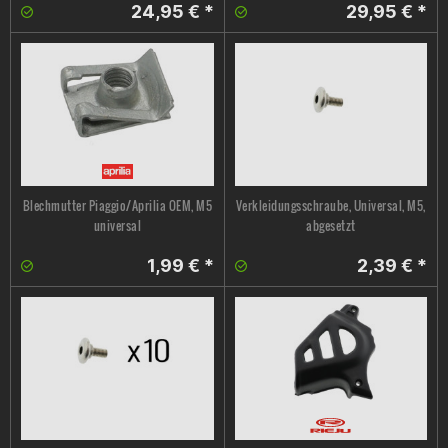
24,95 € *
29,95 € *
Blechmutter Piaggio/Aprilia OEM, M5
Verkleidungsschraube, Universal, M5,
universal
abgesetzt
1,99 € *
2,39 € *