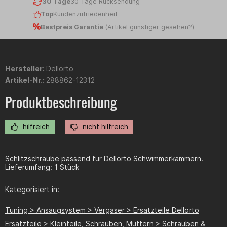
30 Tage
30 Tage Rücksendung
Top
Kundenzufriedenheit
Bestpreis Garantie
(
Artikel günstiger gesehen?
)
Hersteller:
Dellorto
Artikel-Nr.:
288862-12312
Produktbeschreibung
hilfreich
nicht hilfreich
Schlitzschraube passend für Dellorto Schwimmerkammern.
Lieferumfang: 1 Stück
Kategorisiert in:
Tuning > Ansaugsystem > Vergaser > Ersatzteile Dellorto
Ersatzteile > Kleinteile, Schrauben, Muttern > Schrauben &