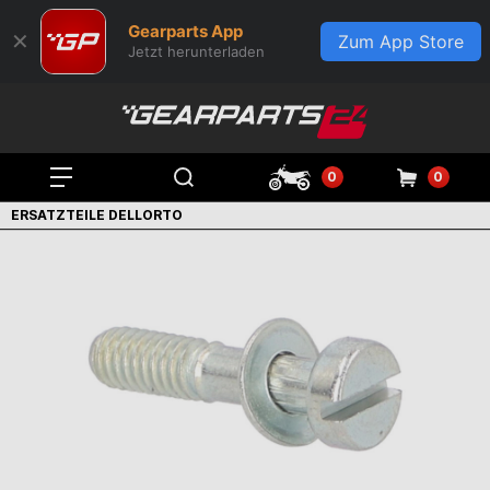
Gearparts App
✕
Zum App Store
Jetzt herunterladen
0
0
ERSATZTEILE DELLORTO