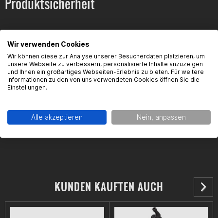
Produktsicherheit
Kontaktinformationen des Herstellers:
Wir verwenden Cookies
Wir können diese zur Analyse unserer Besucherdaten platzieren, um
Dell'Orto S.p.a.
unsere Webseite zu verbessern, personalisierte Inhalte anzuzeigen
via Kennedy, 7,Ê
und Ihnen ein großartiges Webseiten-Erlebnis zu bieten. Für weitere
Informationen zu den von uns verwendeten Cookies öffnen Sie die
22060 Cabiate
Einstellungen.
Kontakt: https://www.dellorto.it/en/contacts/
Alle akzeptieren
Nein, anpassen
KUNDEN KAUFTEN AUCH