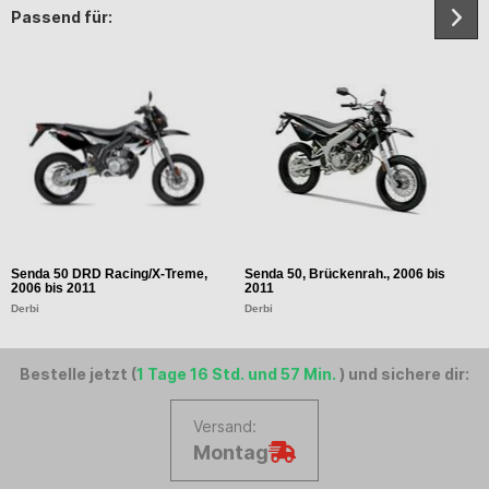
Passend für:
Senda 50 DRD Racing/X-Treme,
Senda 50, Brückenrah., 2006 bis
S
2006 bis 2011
2011
2
Derbi
Derbi
D
Bestelle jetzt (
1 Tage 16 Std. und 57 Min.
) und sichere dir:
Versand:
Montag