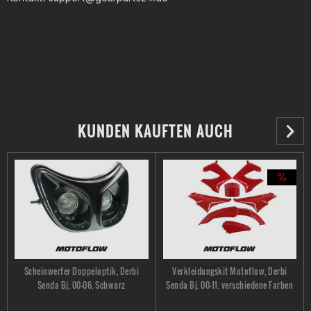
ab 60 km/H wie verrückt... kein Wunder: hinten steht ja auch
"Made in China" drauf ;)
KUNDEN KAUFTEN AUCH
Scheinwerfer Doppeloptik, Derbi
Verkleidungskit Motoflow, Derbi
Senda Bj. 00-06, Schwarz
Senda Bj. 00-11, verschiedene Farben