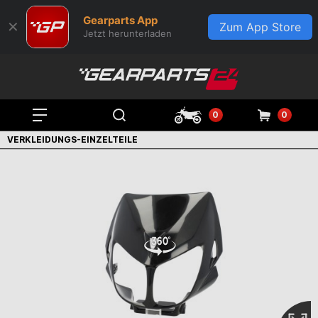
Gearparts App
✕
Zum App Store
Jetzt herunterladen
0
0
VERKLEIDUNGS-EINZELTEILE