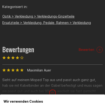
Kategorisiert in:
Optik > Verkleidung > Verkleidungs-Einzelteile
Ersatzteile > Verkleidung, Pedale, Rahmen > Verkleidung
Bewertungen
Bewerten
Maximilian Auer
Sieht auf meinem Moped Top aus und passt auch ganz gut,
hab sie mit Kabelbinder an der Gabel befestigt und muss sagen
sie passt gut und auch bei 90km/h wackelt sie fast garnicht
nebenbei sie sie mit dem Doppeloptik LED scheinwerfer
Wir verwenden Cookies
standlicht top aus