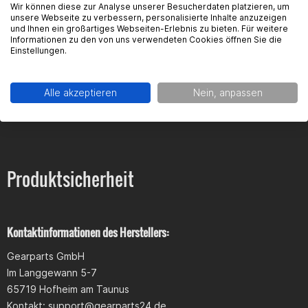
Wir können diese zur Analyse unserer Besucherdaten platzieren, um
unsere Webseite zu verbessern, personalisierte Inhalte anzuzeigen
und Ihnen ein großartiges Webseiten-Erlebnis zu bieten. Für weitere
Informationen zu den von uns verwendeten Cookies öffnen Sie die
FAQ
Manuel Siebenkittel
Einstellungen.
Meine Ori Xtreme Maske war schon voll zerkratzt jz hab ich mir
Hier findest du die häufigsten Fragen und die dazugehörigen
die bestellt aber irgentwie voll Georg dass es die nur in
Alle akzeptieren
Nein, anpassen
Antworten zu diesem Artikel.
Schwarz gibt :(
Deniz Gündüz
Produktsicherheit
es sieht so geil aus und ist sehr leicht zu montieren passt
perfekt (arbeitszeit 10 minuten) ich habs mir schwerer
vorgestellt ich kannn das produkt nur weiterempfehlen :D
Kontaktinformationen des Herstellers:
Gearparts GmbH
Im Langgewann 5-7
Daniel Steinbichl
65719 Hofheim am Taunus
Passgenau ist das Teil nicht wirklich.. der scheinwerfer wackelt
Kontakt:
support@gearparts24.de