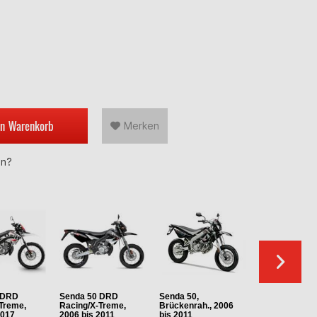
en
Warenkorb
Merken
en?
 DRD
Senda 50 DRD
Senda 50,
Senda 50,
Treme,
Racing/X-Treme,
Brückenrah., 2006
Brückenrah., 
2017
2006 bis 2011
bis 2011
bis 2005