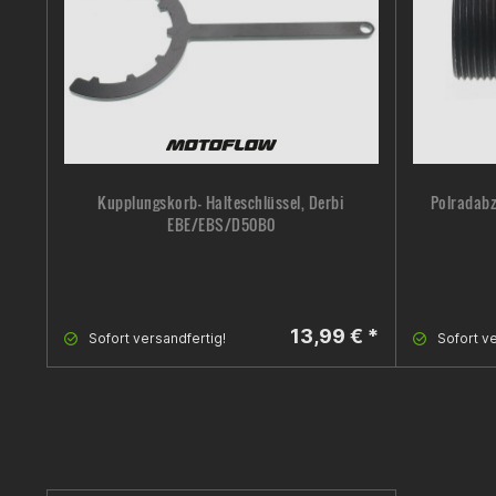
Kupplungskorb- Halteschlüssel, Derbi
Polradabz
EBE/EBS/D50B0
13,99 € *
Sofort versandfertig!
Sofort ve