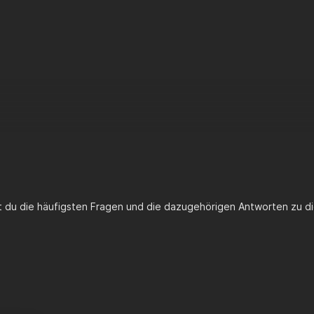
n.
rehen der Schraube auf das Ritzel wirkt ein immer stärker werdend
t in:
 Werkzeug > Handwerkzeuge
Werkzeug > Ausstattung Werkstatt
st du die häufigsten Fragen und die dazugehörigen Antworten zu di