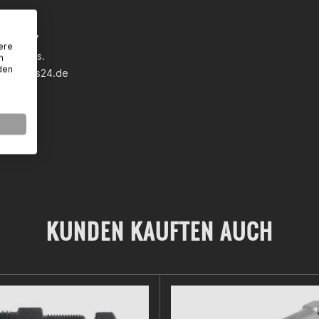
 GmbH
wann 5-7
ere
eim a.Ts.
n
den
earparts24.de
KUNDEN KAUFTEN AUCH