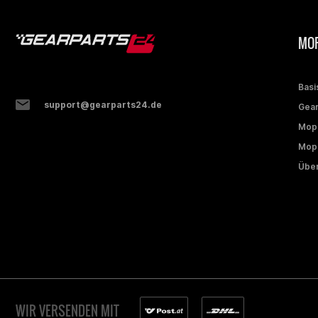
MOP
Basi
support@gearparts24.de
Gear
Mop
Mope
Über
WIR VERSENDEN MIT