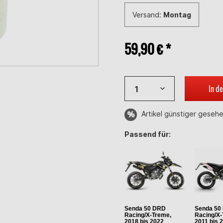
Versand:
Montag
59,90 € *
In d
Artikel günstiger geseh
Passend für:
Senda 50 DRD
Senda 50
Racing/X-Treme,
Racing/X-
2018 bis 2022
2011 bis 