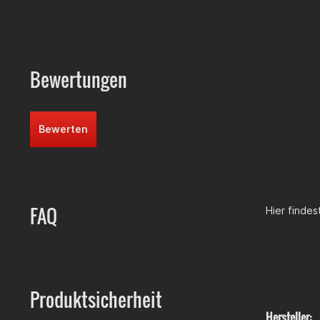
nicht fehle
Durch das D
löst.
Bewertungen
Kategorisier
Bewerten
Zubehör >
Zubehör > 
FAQ
Hier finde
Produktsicherheit
Hersteller: