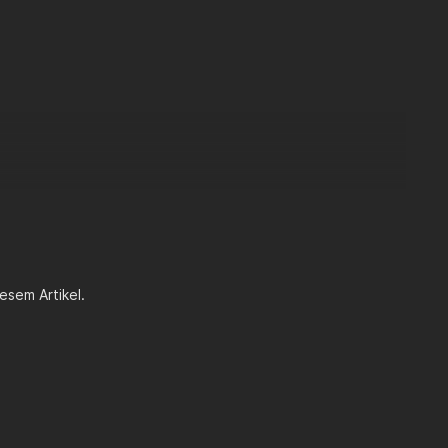
er Druck auf das Ritzel, der es nach und nach von der Welle
esem Artikel.