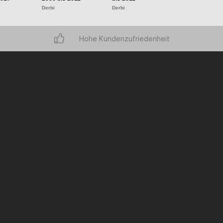
Derbi
Derbi
Derbi
Hohe Kundenzufriedenheit
f dieses Werkzeug in Garagen mit Derbi Motoren bis Bj. 17