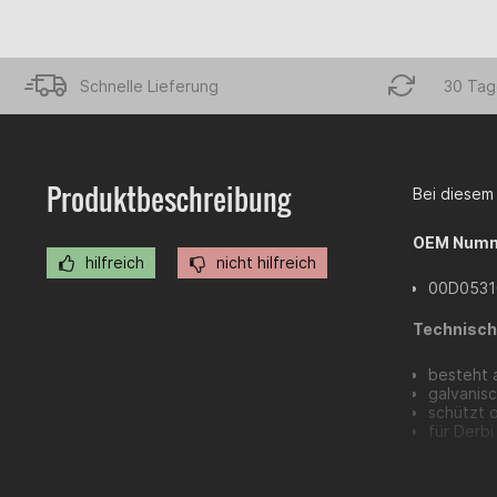
Schnelle Lieferung
30 Tag
Produktbeschreibung
Bei diesem 
OEM Numm
hilfreich
nicht hilfreich
00D0531
Technisch
besteht 
galvanis
schützt 
für Derbi
Das Ritzel 