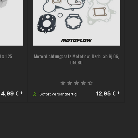
 x 1.25
Motordichtungssatz Motoflow, Derbi ab Bj.06,
Get
D50B0
4,99 € *
12,95 € *
Sofort versandfertig!