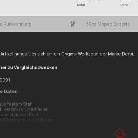
Derbi
Derbi
e Rücksendung
50cc Moped Experte
Artikel handelt es sich um ein Original Werkzeug der Marke Derbi.
er zu Vergleichszwecken
0091
e Daten:
aus festem Stahl
ch verzinkte Oberfläche
optimal gegen Rost
 E4/5 ohne elektr. Anlasser
mit purer Armkraft zu lösen, ist nicht immer möglich. Deswegen dar