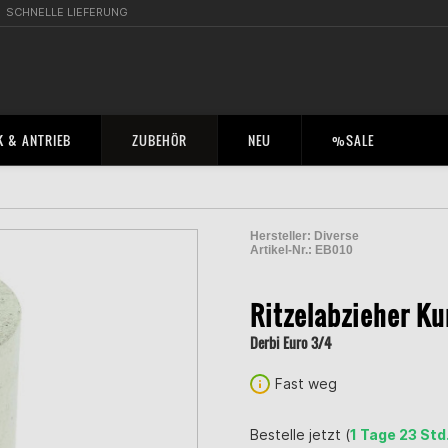
SCHNELLE LIEFERUNG
 & ANTRIEB
ZUBEHÖR
NEU
%SALE
Hersteller:
Diverse
Artikel-Nr.:
EB010
2004402000000
Ritzelabzieher Ku
Derbi Euro 3/4
Fast weg
Bestelle jetzt (
1 Tage 23 Std