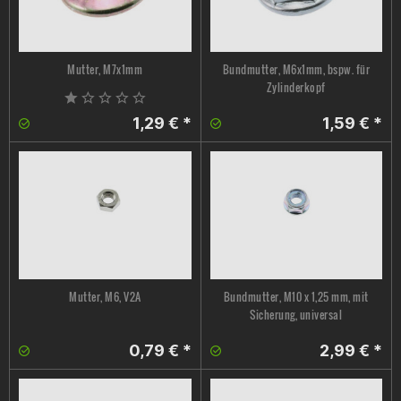
Mutter, M7x1mm
Bundmutter, M6x1mm, bspw. für
Zylinderkopf
1,29 € *
1,59 € *
Mutter, M6, V2A
Bundmutter, M10 x 1,25 mm, mit
Sicherung, universal
0,79 € *
2,99 € *