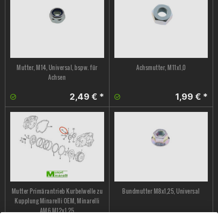
Mutter, M14, Universal, bspw. für
Achsmutter, M11x1,0
Achsen
2,49 € *
1,99 € *
Mutter Primärantrieb Kurbelwelle zu
Bundmutter M8x1,25, Universal
Kupplung Minarelli OEM, Minarelli
AM6 M12x1,25