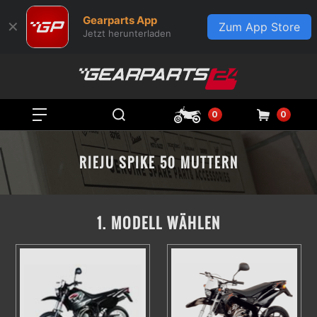
Gearparts App
✕
Zum App Store
Jetzt herunterladen
0
0
RIEJU SPIKE 50 MUTTERN
1. MODELL WÄHLEN