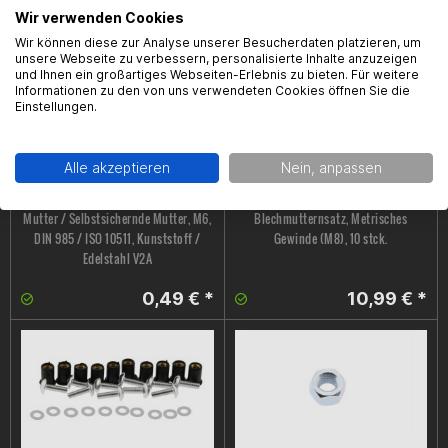
Wir verwenden Cookies
5,99 € *
1,59 € *
Wir können diese zur Analyse unserer Besucherdaten platzieren, um
unsere Webseite zu verbessern, personalisierte Inhalte anzuzeigen
und Ihnen ein großartiges Webseiten-Erlebnis zu bieten. Für weitere
Informationen zu den von uns verwendeten Cookies öffnen Sie die
Einstellungen.
Alle akzeptieren
Nein, anpassen
Mutter / Selbstsichernde Mutter, M6,
Blechmutternsatz, Metrisches
DIN 985 / ISO 10511, Kunststoff /
Gewinde (M8), 10 stck.
Edelstahl V2A
0,49 € *
10,99 € *