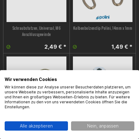
Schraubstutzen, Universal, M6
Kolbenbolzenclip Polini, 14mm x 1mm
Anschlussgewinde
2,49 € *
1,49 € *
Wir verwenden Cookies
Wir können diese zur Analyse unserer Besucherdaten platzieren, um
unsere Webseite zu verbessern, personalisierte Inhalte anzuzeigen
und Ihnen ein großartiges Webseiten-Erlebnis zu bieten. Für weitere
Informationen zu den von uns verwendeten Cookies öffnen Sie die
Kolbenbolzen Clips, universell, 13mm,
Schraube / Plombe, Minarelli AM6,
Einstellungen.
G-Clip
Zylinderkopf, M14x1.25
2,49 € *
4,99 € *
Alle akzeptieren
Nein, anpassen