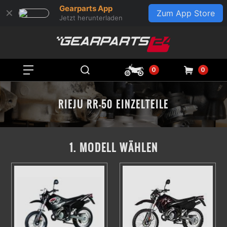
Gearparts App
✕
Zum App Store
Jetzt herunterladen
0
0
RIEJU RR-50 EINZELTEILE
1. MODELL WÄHLEN