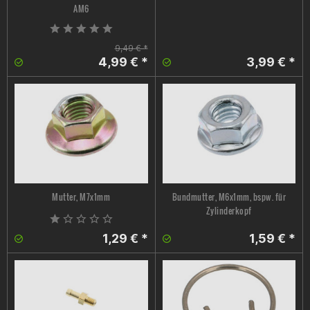
AM6
9,49 € *
4,99 € *
3,99 € *
Mutter, M7x1mm
Bundmutter, M6x1mm, bspw. für
Zylinderkopf
1,29 € *
1,59 € *