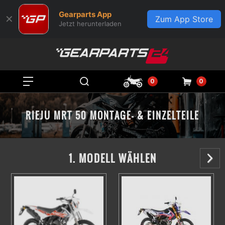
Gearparts App
✕
Zum App Store
Jetzt herunterladen
0
0
RIEJU MRT 50 MONTAGE- & EINZELTEILE
1. MODELL WÄHLEN