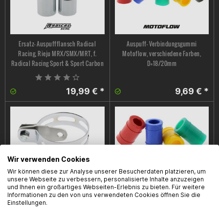
Ersatz- Auspuffflansch Radical
Auspuff- Verbindungsgummi
Racing, Rieju MRX/SMX/MRT, f.
Motoflow, verschiedene Farben,
Radical Racing Sport & Sport Carbon
D=18/20mm
19,99 € *
9,69 € *
Wir verwenden Cookies
Wir können diese zur Analyse unserer Besucherdaten platzieren, um
unsere Webseite zu verbessern, personalisierte Inhalte anzuzeigen
Montagesatz Radical Racing, f. Sport
Auspuff- Verbindungsgummi
und Ihnen ein großartiges Webseiten-Erlebnis zu bieten. Für weitere
Informationen zu den von uns verwendeten Cookies öffnen Sie die
& Sport Carbon Auspuffanlagen,
Motoflow, verschiedene Farben,
Einstellungen.
universal
D=22mm