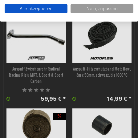
13,95 € *
9,69 € *
Alle akzeptieren
Nein, anpassen
Auspuff-Zwischenrohr Radical
Auspuff- Hitzeschutzband Motoflow,
Racing, Rieju MRT, f. Sport & Sport
3m x 50mm, schwarz, bis 1000°C
Carbon
59,95 € *
14,99 € *