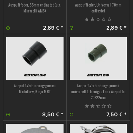
Auspufffeder, 55mm entlastet (u.a.
Auspufffeder, Universal, 70mm
Minarelli AM6)
entlastet
2,89 € *
2,89 € *
Auspuff-Verbindungsgummi
Auspuff-Verbindungsgummi,
Motoflow, Rieju MRT
universell f. Tecnigas Enox Auspuffe,
20/22mm
8,50 € *
7,50 € *