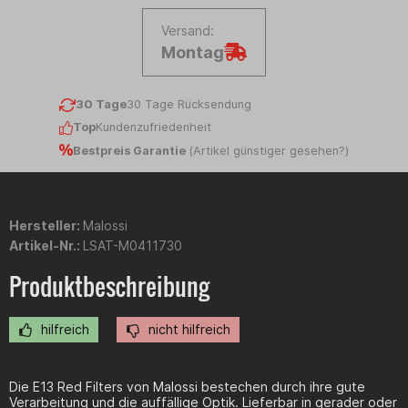
Versand:
Montag
30 Tage
30 Tage Rücksendung
Top
Kundenzufriedenheit
Bestpreis Garantie
(
Artikel günstiger gesehen?
)
Hersteller:
Malossi
Artikel-Nr.:
LSAT-M0411730
Produktbeschreibung
hilfreich
nicht hilfreich
Die E13 Red Filters von Malossi bestechen durch ihre gute
Verarbeitung und die auffällige Optik. Lieferbar in gerader oder