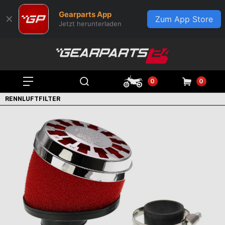
Gearparts App
✕
Zum App Store
Jetzt herunterladen
0
0
RENNLUFTFILTER