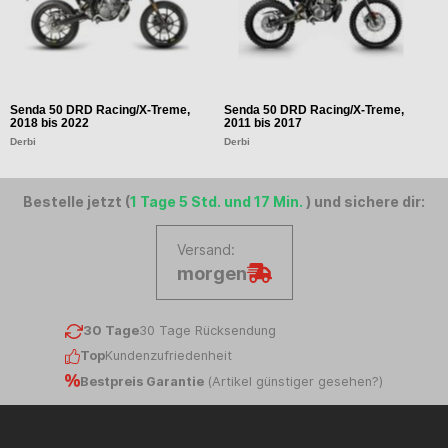
Senda 50 DRD Racing/X-Treme,
Senda 50 DRD Racing/X-Treme,
S
2018 bis 2022
2011 bis 2017
2
Derbi
Derbi
D
Bestelle jetzt (
1 Tage 5 Std. und 17 Min.
) und sichere dir:
Versand:
morgen
30 Tage
30 Tage Rücksendung
Top
Kundenzufriedenheit
Bestpreis Garantie
(
Artikel günstiger gesehen?
)