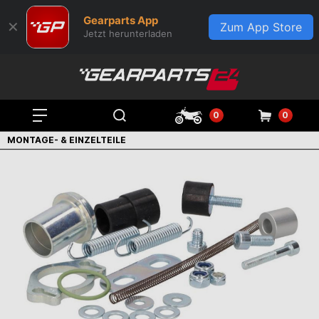
Gearparts App
✕
Zum App Store
Jetzt herunterladen
0
0
MONTAGE- & EINZELTEILE