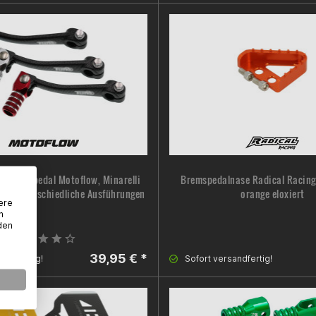
/ Schaltpedal Motoflow, Minarelli
Bremspedalnase Radical Racing,
ig, unterschiedliche Ausführungen
orange eloxiert
ere
n
den
39,95 € *
sandfertig!
Sofort versandfertig!