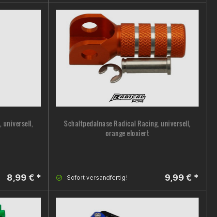
 universell,
Schaltpedalnase Radical Racing, universell,
orange eloxiert
8,99 € *
9,99 € *
Sofort versandfertig!