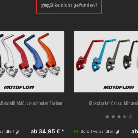
Bike nicht gefunden?
 Minarelli AM6, verschieden Farben
Kickstarter Cross, Minarel
ab 34,95 € *
ab
sandfertig!
Sofort versandfertig!