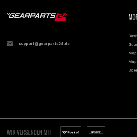
MOP
Basi
support@gearparts24.de
Gear
Mop
Mope
Über
WIR VERSENDEN MIT