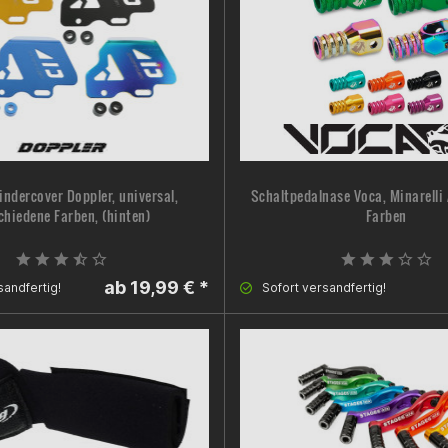
indercover Doppler, universal,
Schaltpedalnase Voca, Minarelli 
chiedene Farben, (hinten)
Farben
ab 19,99 € *
sandfertig!
Sofort versandfertig!