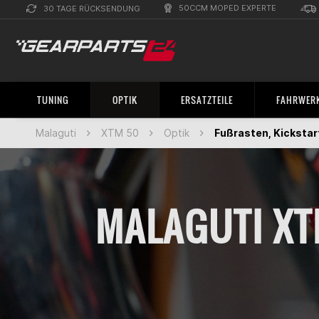
50CCM MOPED EXPERTE
30 TAGE RÜCKSENDUNG
TUNING
OPTIK
ERSATZTEILE
FAHRWERK
Malaguti
XTM 50
Optik
Fußrasten, Kickstar
MALAGUTI XTM