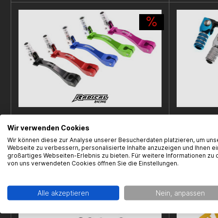
Schalthebel / Schaltpedal Radical CNC Parts,
Schalthebel 
Wir verwenden Cookies
Minarelli AM6, verschiedene Farben
AM6, zweifarb
Wir können diese zur Analyse unserer Besucherdaten platzieren, um uns
Webseite zu verbessern, personalisierte Inhalte anzuzeigen und Ihnen ei
großartiges Webseiten-Erlebnis zu bieten. Für weitere Informationen zu 
von uns verwendeten Cookies öffnen Sie die Einstellungen.
49,95 € *
ab 29,95 € *
Sofort versandfertig!
Sofort ver
Alle akzeptieren
Nein, anpassen