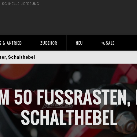
SCHNELLE LIEFERUNG
 & ANTRIEB
ZUBEHÖR
NEU
%SALE
ter, Schalthebel
 50 FUSSRASTEN, K
CHALTHEBEL