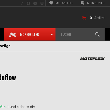
Folge
Folge
Folge
Folge
MERKZETTEL
MEIN KONTO
uns
uns
uns
uns
auf
auf
auf
auf
TikTok
Facebook
YouTube
Instagram
0
Artikel
MOPEDFILTER
SUCHE
szüge
toflow
 Min.
) und sichere dir: