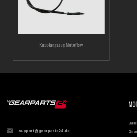
Kupplungszug Motoflow
MOP
Basi
support@gearparts24.de
Gear