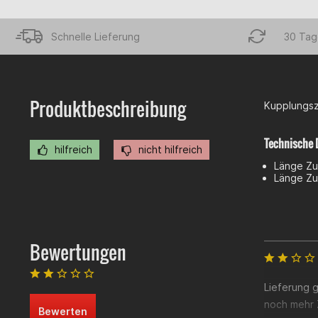
Schnelle Lieferung
30 Tag
Produktbeschreibung
Kupplungsz
Technische 
hilfreich
nicht hilfreich
Länge Zu
Länge Zu
Bewertungen
Lieferung g
noch mehr Z
Bewerten