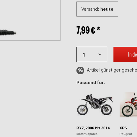
Versand:
heute
7,99 € *
In d
Artikel günstiger geseh
Passend für:
RYZ, 2006 bis 2014
XPS
Motorhispania
Peugeot