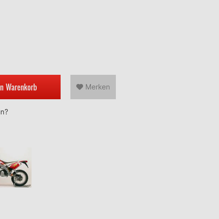
en
Warenkorb
Merken
en?