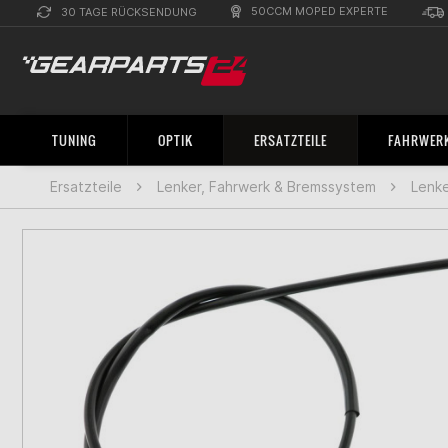
50CCM MOPED EXPERTE
30 TAGE RÜCKSENDUNG
TUNING
OPTIK
ERSATZTEILE
FAHRWERK
Ersatzteile
Lenker, Fahrwerk & Bremssystem
Lenke