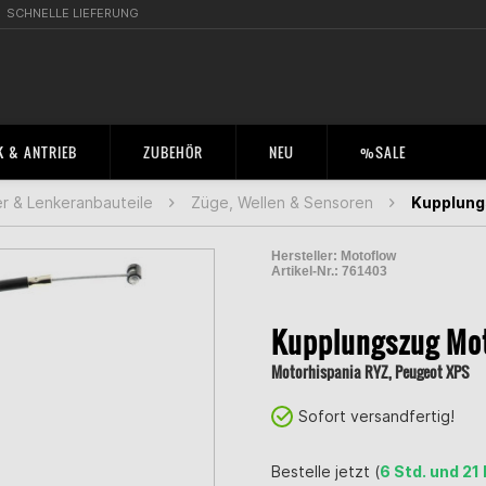
SCHNELLE LIEFERUNG
 & ANTRIEB
ZUBEHÖR
NEU
%SALE
r & Lenkeranbauteile
Züge, Wellen & Sensoren
Kupplung
Hersteller:
Motoflow
Artikel-Nr.:
761403
2000561100001
Kupplungszug Mo
Motorhispania RYZ, Peugeot XPS
Sofort versandfertig!
Bestelle jetzt (
6 Std. und 21