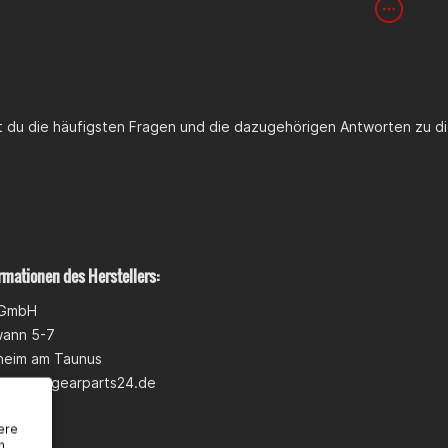
st du die häufigsten Fragen und die dazugehörigen Antworten zu di
rmationen des Herstellers:
 GmbH
wann 5-7
heim am Taunus
pport@gearparts24.de
ere
n