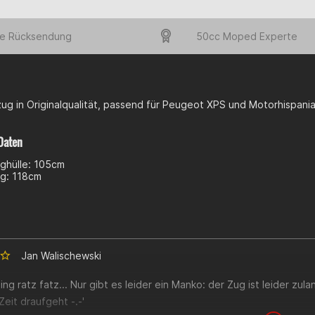
e Rücksendung
50cc Moped Experte
ug in Originalqualität, passend für Peugeot XPS und Motorhispani
Daten
ghülle: 105cm
g: 118cm
Jan Walischewski
ing ratz fatz... Nur gibt es leider ein Manko: der Zug ist leider zul
eit draufgeht -.-'