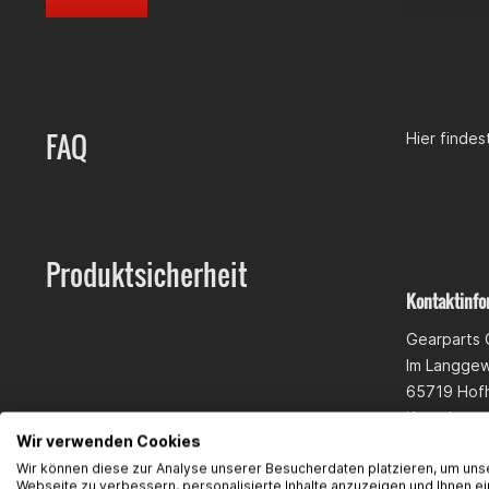
FAQ
Hier finde
Produktsicherheit
Kontaktinfo
Gearparts
Im Langge
65719 Hof
Kontakt:
su
Wir verwenden Cookies
Wir können diese zur Analyse unserer Besucherdaten platzieren, um uns
Webseite zu verbessern, personalisierte Inhalte anzuzeigen und Ihnen ei