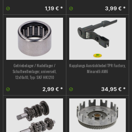
1,19 € *
3,99 € *
Getriebelager / Nadellager /
Kupplungs Ausrückhebel TPR Factory,
Schaltwellenlager, universell,
Minarelli AM6
12x16x10, Typ: SKF HK1210
2,99 € *
34,95 € *