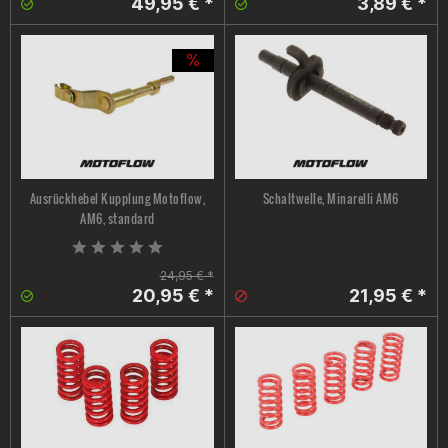
49,95 € *
3,89 € *
Ausrückhebel Kupplung Motoflow,
Schaltwelle, Minarelli AM6
AM6, standard
24,95 € *
20,95 € *
21,95 € *