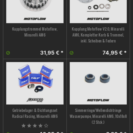
Kupplungstrommel Motoflow,
Kupplung Motoflow V2.0, Minarelli
Minarelli AM6
AM6, Kompletter Korb & Trommel,
inkl. Scheiben & Federn
31,95 € *
74,95 € *
Getriebelager- & Dichtungsset
Simmerringe/Wellendichtringe
Radical Racing, Minarelli AM6
Wasserpumpe, Minarelli AM6, 10x18x8
(2 Stck.)