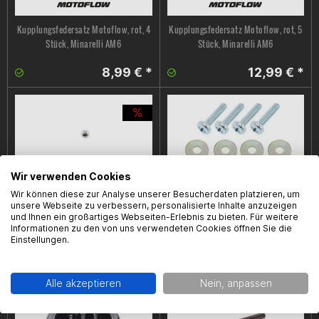
Kupplungsfedersatz Motoflow, rot, 4
Kupplungsfedersatz Motoflow, rot, 5
Stück, Minarelli AM6
Stück, Minarelli AM6
8,99 € *
12,99 € *
Wir verwenden Cookies
Wir können diese zur Analyse unserer Besucherdaten platzieren, um
unsere Webseite zu verbessern, personalisierte Inhalte anzuzeigen
Kugel Kupplungsdruckstange
Kupplungsschraubenset Minarelli
und Ihnen ein großartiges Webseiten-Erlebnis zu bieten. Für weitere
Minarelli OEM, Minarelli AM6, 3/16
OEM, Minarelli AM6, M5 x 0,8 x 20
Informationen zu den von uns verwendeten Cookies öffnen Sie die
Einstellungen.
2,99 € *
0,99 € *
3,99 € *
Alle akzeptieren
Nein, anpassen