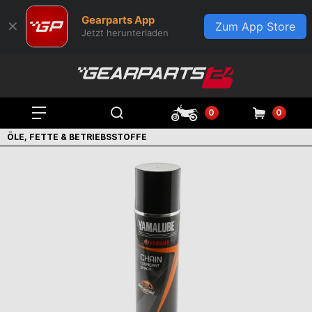
Gearparts App
✕
Zum App Store
Jetzt herunterladen
0
0
ÖLE, FETTE & BETRIEBSSTOFFE