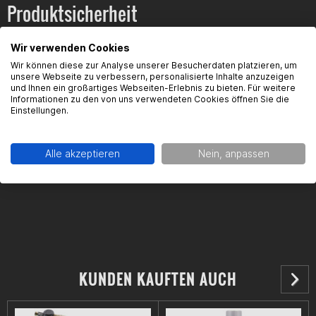
Produktsicherheit
GHS Gefahrensymbole:
Wir verwenden Cookies
Wir können diese zur Analyse unserer Besucherdaten platzieren, um
Kontaktinformationen des Herstellers:
unsere Webseite zu verbessern, personalisierte Inhalte anzuzeigen
und Ihnen ein großartiges Webseiten-Erlebnis zu bieten. Für weitere
YAMAHA MOTOR EUROPE N.V.
Informationen zu den von uns verwendeten Cookies öffnen Sie die
Hansemannstraße 12
Einstellungen.
41468 Neuss
Kontakt:
info@yamaha-motor.de
GHS09
Alle akzeptieren
Nein, anpassen
GHS07
KUNDEN KAUFTEN AUCH