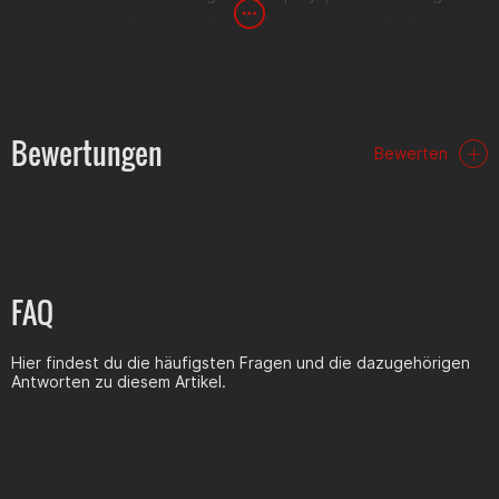
verwendet werden, als andere Kettensprays von No-Name
Herstellern. Yamaha legt bei der entwicklung speziellen Wert
auf genau diesen Faktor, da Motorradketten generell zu selten
abgeschmiert werden. Laut Yamaha ist der Abwurf des Fett's
von der Kette praktisch unmöglich. Dadurch hat die Kette eine
Bewertungen
Bewerten
längere Lebensdauer und ist bestens gegen Dreck und Rost
geschützt.
Weitere Features
Optimale Schmiereigenschaften von -30 °C bis +110 °C
Hohe Beständigkeit gegen Abwaschung (Fahren bei Regen,
FAQ
Fahrzeugreinigung)
Enthält PTFE und andere Additive für erhöhte Verschleiß-
und Rostbeständigkeit
Hier findest du die häufigsten Fragen und die dazugehörigen
Schützt O/X/Z-Ringe und hält sie geschmeidig
Antworten zu diesem Artikel.
Geeignet auch abseits der Straße
Sicherheitsdatenblatt:
Link