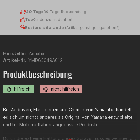
30 Tage
30 Tage Rücksendung
Top
Kundenzufriedenheit
Bestpreis Garantie
(
Artikel günstiger gesehen?
)
Hersteller:
Yamaha
Artikel-Nr.:
YMD65049A012
Produktbeschreibung
hilfreich
nicht hilfreich
Bei Additiven, Flüssigeiten und Chemie von Yamalube handelt
es sich um nichts anderes als Original von Yamaha entwickelte
und für Motorradfahrer angepasste Produkte.
Durch die extreme Haftung dieses Sprays, muss es weniger oft