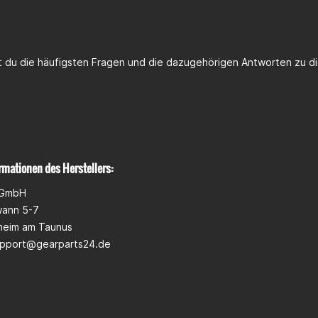
rden mit geliefert
st du die häufigsten Fragen und die dazugehörigen Antworten zu di
rmationen des Herstellers:
 GmbH
wann 5-7
heim am Taunus
pport@gearparts24.de