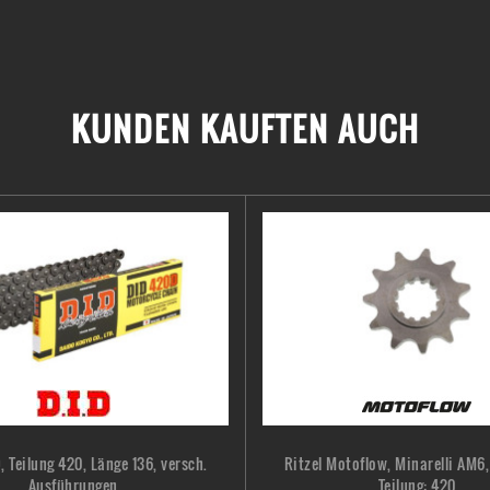
KUNDEN KAUFTEN AUCH
, Teilung 420, Länge 136, versch.
Ritzel Motoflow, Minarelli AM6,
Ausführungen
Teilung: 420