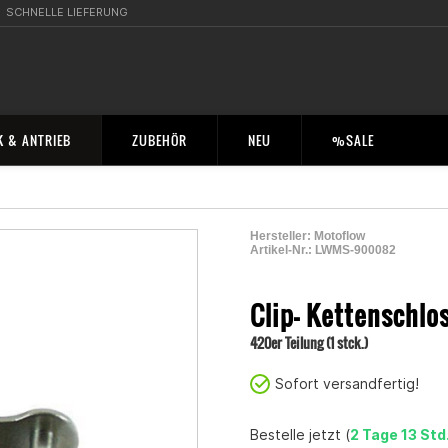
SCHNELLE LIEFERUNG
 & ANTRIEB
ZUBEHÖR
NEU
%SALE
Hersteller:
Motoflow
Artikel-Nr.:
LWMS-900082
2000442900003
Clip- Kettenschlo
420er Teilung (1 stck.)
Sofort versandfertig!
Bestelle jetzt (
2 Tage 13 Std