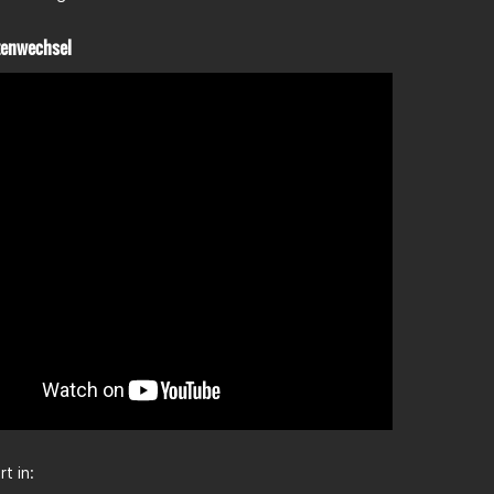
ttenwechsel
t in: