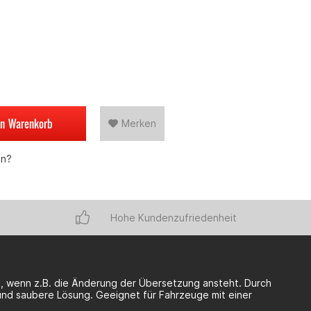
en
Warenkorb
Merken
en?
Hohe Kundenzufriedenheit
en, wenn z.B. die Änderung der Übersetzung ansteht. Durch
e und saubere Lösung. Geeignet für Fahrzeuge mit einer