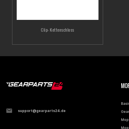
Clip- Kettenschloss
MOP
Basi
support@gearparts24.de
Gear
Mop
Mope