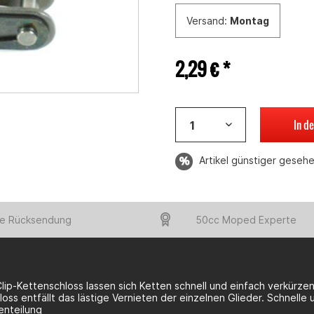
Versand:
Montag
2,29 € *
In d
Artikel günstiger geseh
e Rücksendung
50cc Moped Experte
Clip-Kettenschloss lassen sich Ketten schnell und einfach verkürz
loss entfällt das lästige Vernieten der einzelnen Glieder. Schnell
enteilung