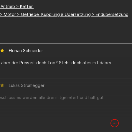
 Antrieb > Ketten
e > Motor > Getriebe, Kupplung & Übersetzung > Endübersetzung
Florian Schneider
s, aber der Preis ist doch Top? Steht doch alles mit dabei
Lukas Strumegger
schloss es werden alle drei mitgeliefert und hält gut
Andre Fiegl