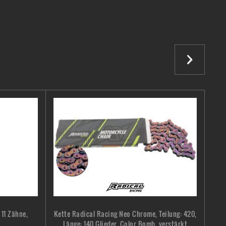
 11 Zähne,
Kette Radical Racing Neo Chrome, Teilung: 420,
Länge: 140 Glieder, Color Bomb, verstärkt