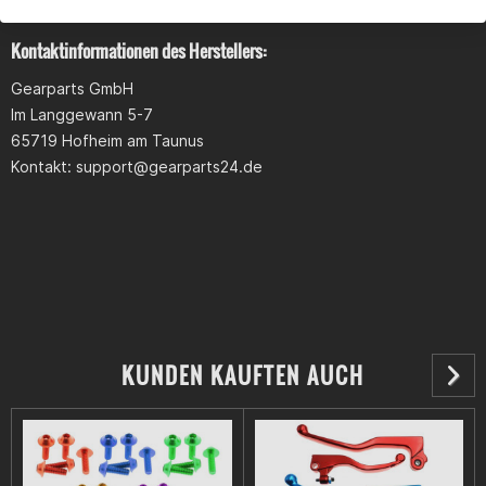
Lochabstand 1: 27mm
Lochdurchmesser 2: 3,5mm
Kontaktinformationen des Herstellers:
Lochabstand 2: 24mm
Gearparts GmbH
Im Langgewann 5-7
65719 Hofheim am Taunus
Kontakt:
support@gearparts24.de
KUNDEN KAUFTEN AUCH