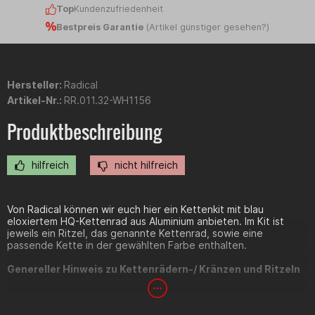
Top
Kundenzufriedenheit
Bestpreis Garantie
(
Artikel günstiger gesehen?
)
Hersteller:
Radical
Artikel-Nr.:
RR.011.32-WH1156
Produktbeschreibung
hilfreich
nicht hilfreich
Von Radical können wir euch hier ein Kettenkit mit blau
eloxiertem HQ-Kettenrad aus Aluminium anbieten. Im Kit ist
jeweils ein Ritzel, das genannte Kettenrad, sowie eine
passende Kette in der gewählten Farbe enthalten.
Genereller Hinweis zu Kettenrädern-/ Kränzen und Ritzeln
Fahrzeughersteller verwenden teilweise innerhalb der Baujahre