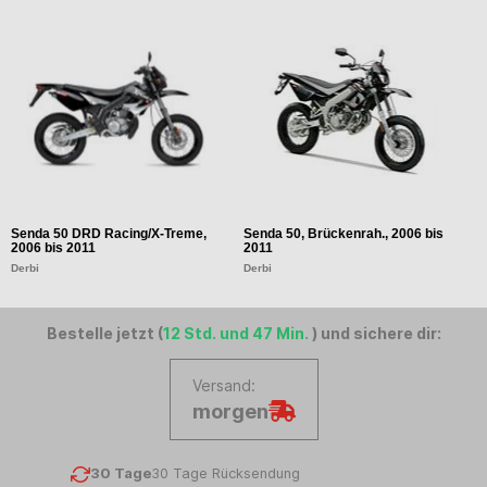
Senda 50 DRD Racing/X-Treme,
Senda 50, Brückenrah., 2006 bis
S
2006 bis 2011
2011
Ap
Derbi
Derbi
Bestelle jetzt (
12 Std. und 47 Min.
) und sichere dir:
Versand:
morgen
30 Tage
30 Tage Rücksendung