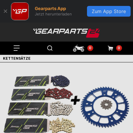
Gearparts App
✕
Zum App Store
Jetzt herunterladen
0
0
KETTENSÄTZE