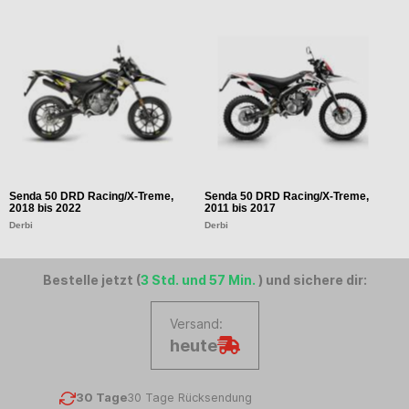
Senda 50 DRD Racing/X-Treme,
Senda 50 DRD Racing/X-Treme,
S
2018 bis 2022
2011 bis 2017
2
Derbi
Derbi
D
Bestelle jetzt (
3 Std. und 57 Min.
) und sichere dir:
Versand:
heute
30 Tage
30 Tage Rücksendung