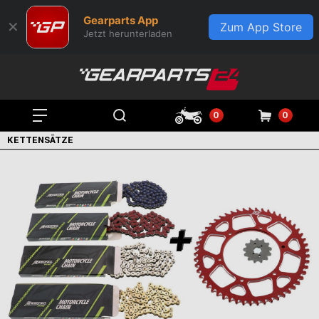
Gearparts App
✕
Zum App Store
Jetzt herunterladen
0
0
KETTENSÄTZE