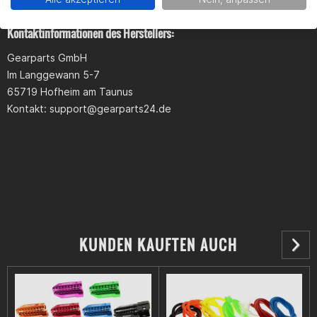
Außendurchmesser Wellenverzahnung: 17mm
Breite: 6mm
Kontaktinformationen des Herstellers:
Lochdurchmesser 1: 5mm
Lochabstand 1: 27mm
Lochdurchmesser 2: 3,5mm
Gearparts GmbH
Lochabstand 2: 24mm
Im Langgewann 5-7
65719 Hofheim am Taunus
Kontakt:
support@gearparts24.de
KUNDEN KAUFTEN AUCH