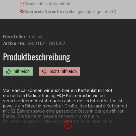
Top
Kundenzufriedenheit
Bestpreis Garantie
(
Artikel günstiger gesehen?
)
Hersteller:
Radical
Artikel-Nr.:
RR.011.21-GO1362
Produktbeschreibung
hilfreich
nicht hilfreich
Von Radical können wir euch hier ein Kettenkit mit Rot
eloxiertem Radical Racing HQ- Kettenrad in vielen
verschiedenen Ausführungen anbieten. Im Kit enthalten ist
jeweils ein Ritzel in gewählter Größe, das besagte Kettenrad
mit 62 Zähnen sowie eine passende Kette in der gewählten
Farbe. Die Kette in diesem Kettenkit wird nur in
Universallänge(134 Glieder) geliefert, kann aber ohne
Probleme mithilfe eines
Kettentrenners
gekürzt werden.