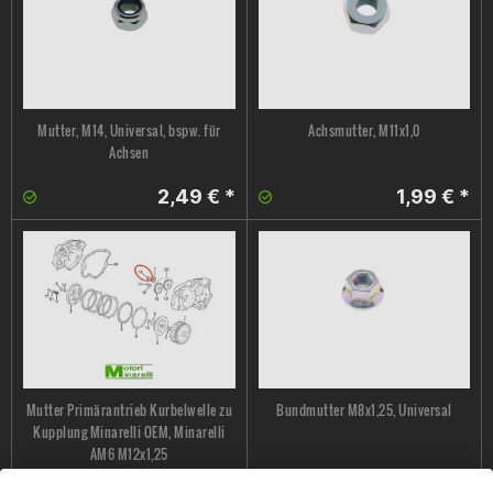
Mutter, M14, Universal, bspw. für
Achsmutter, M11x1,0
Achsen
2,49 € *
1,99 € *
Mutter Primärantrieb Kurbelwelle zu
Bundmutter M8x1,25, Universal
Kupplung Minarelli OEM, Minarelli
AM6 M12x1,25