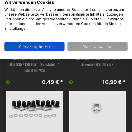
5,99 € *
1,59 € *
Wir verwenden Cookies
Wir können diese zur Analyse unserer Besucherdaten platzieren, um
unsere Webseite zu verbessern, personalisierte Inhalte anzuzeigen
und Ihnen ein großartiges Webseiten-Erlebnis zu bieten. Für weitere
Informationen zu den von uns verwendeten Cookies öffnen Sie die
Einstellungen.
Alle akzeptieren
Nein, anpassen
Mutter / Selbstsichernde Mutter, M6,
Blechmutternsatz, Metrisches
DIN 985 / ISO 10511, Kunststoff /
Gewinde (M8), 10 stck.
Edelstahl V2A
0,49 € *
10,99 € *