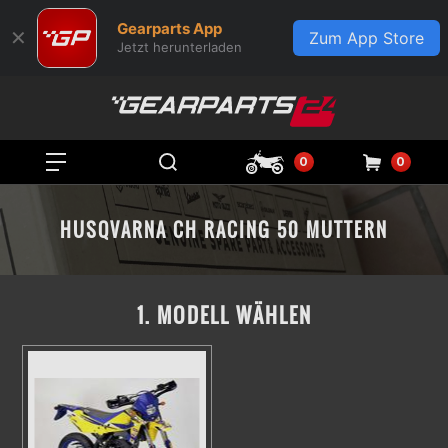
Gearparts App
✕
Zum App Store
Jetzt herunterladen
0
0
HUSQVARNA CH RACING 50 MUTTERN
1. MODELL WÄHLEN