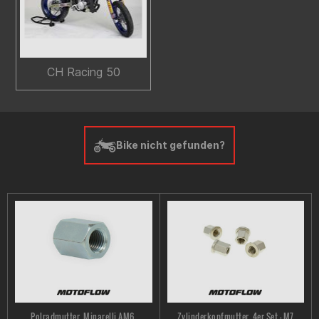
CH Racing 50
Bike nicht gefunden?
Polradmutter, Minarelli AM6,
Zylinderkopfmutter, 4er Set - M7