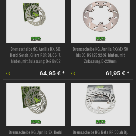
Bremsscheibe NG, Aprilia RX, SX,
Bremsscheibe NG, Aprilia RX/MX 50
Derbi Senda, Gilera RCR Bj. 06-17,
bis 05, RS 125 92-97, hinten, mit
hinten, mit Zulassung, D=218/62
Zulassung, D=220mm
64,95 € *
61,95 € *
Bremsscheibe NG, Aprilia SX, Derbi
Bremsscheibe NG, Beta RR 50 ab Bj.