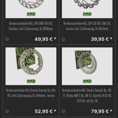
Bremsscheibe NG, CPI SM/SX 50,
Bremsscheibe NG, CPI SX 50, SM 50,
hinten, mit Zulassung, D=209mm
vorne, mit Zulassung, D=267mm
49,95 € *
39,95 € *
Bremsscheibe NG, Derbi Senda Bj. 00-
Bremsscheibe NG, Derbi Senda Bj. 05-
05, mit Zulassung, D=240mm, vorne
11, Rieju MRT Bj. 08-17, Aprilia RX/SX
125 Bj. ab Bj. 18
52,95 € *
79,95 € *