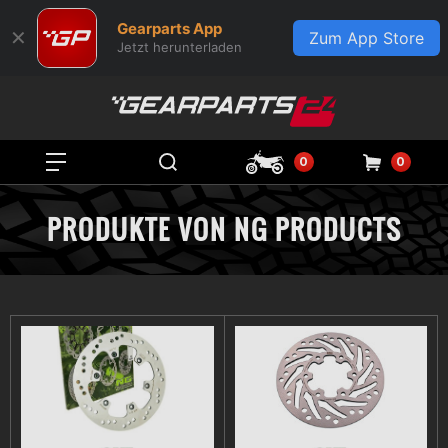
Gearparts App
✕
Zum App Store
Jetzt herunterladen
0
0
PRODUKTE VON NG PRODUCTS