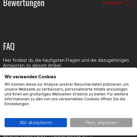
Bewertungen
Bewerten
Technische Daten:
Straßenzulassung des Kraftfahrtbundesamtes: ja
Außendurchmesser: 260mm
Innendurchmesser (Aufnahme): 108mm
FAQ
Stärke: 3,5mm
Löcher: 6
Lochdurchmesser: 6,5mm
Hier findest du die häufigsten Fragen und die dazugehörigen
Antworten zu diesem Artikel.
Kategorisiert in:
Wir verwenden Cookies
Fahrwerk & Antrieb > Bremsscheiben
Wir können diese zur Analyse unserer Besucherdaten platzieren, um
unsere Webseite zu verbessern, personalisierte Inhalte anzuzeigen
Ersatzteile > Lenker, Fahrwerk & Bremssystem > Bremssystem >
und Ihnen ein großartiges Webseiten-Erlebnis zu bieten. Für weitere
Bremsscheiben
Informationen zu den von uns verwendeten Cookies öffnen Sie die
Produktsicherheit
Einstellungen.
Alle akzeptieren
Nein, anpassen
Kontaktinformationen des Herstellers: