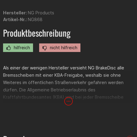
Hersteller:
NG Products
Artikel-Nr.:
NG868
Produktbeschreibung
hilfreich
nicht hilfreich
Als einer der wenigen Hersteller versieht NG BrakeDisc alle
Bremsscheiben mit einer KBA-Freigabe, weshalb sie ohne
Weiteres im öffentlichen Straßenverkehr gefahren werden
dürfen. Die Allgemeine Betriebserlaubnis des
Kraftfahrtbundesamtes (KBA) wird bei jeder Bremsscheibe
mitgeliefert.
Die OEM Version entspricht in den Abmessungen komplett der
Originalbremsscheibe. Das Design kann jedoch bei einigen
Modellen abweichen.