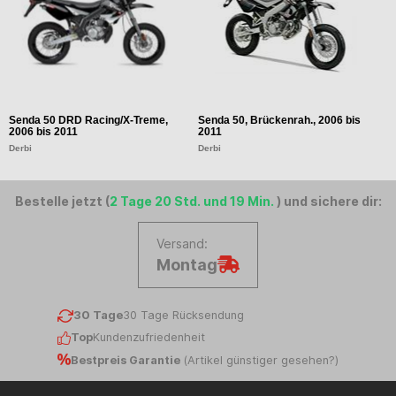
Senda 50 DRD Racing/X-Treme,
Senda 50, Brückenrah., 2006 bis
S
2006 bis 2011
2011
Ap
Derbi
Derbi
Bestelle jetzt (
2 Tage 20 Std. und 19 Min.
) und sichere dir:
Versand:
Montag
30 Tage
30 Tage Rücksendung
Top
Kundenzufriedenheit
Bestpreis Garantie
(
Artikel günstiger gesehen?
)