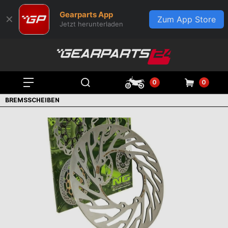
Gearparts App
✕
Zum App Store
Jetzt herunterladen
0
0
BREMSSCHEIBEN