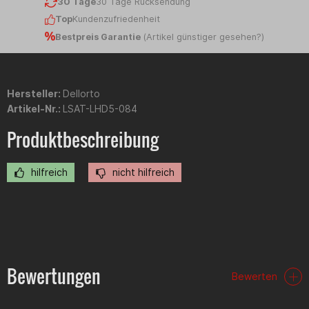
30 Tage
30 Tage Rücksendung
Top
Kundenzufriedenheit
Bestpreis Garantie
(
Artikel günstiger gesehen?
)
Hersteller:
Dellorto
Artikel-Nr.:
LSAT-LHD5-084
Produktbeschreibung
hilfreich
nicht hilfreich
Bewertungen
Bewerten