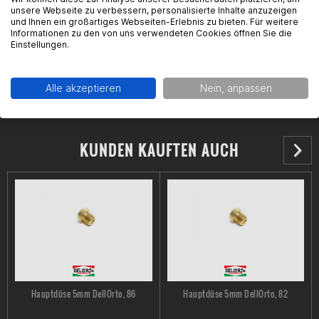
unsere Webseite zu verbessern, personalisierte Inhalte anzuzeigen
Kontakt: https://www.dellorto.it/en/contacts/
und Ihnen ein großartiges Webseiten-Erlebnis zu bieten. Für weitere
Informationen zu den von uns verwendeten Cookies öffnen Sie die
Einstellungen.
Alle akzeptieren
Nein, anpassen
KUNDEN KAUFTEN AUCH
Hauptdüse 5mm DellOrto, 86
Hauptdüse 5mm DellOrto, 82