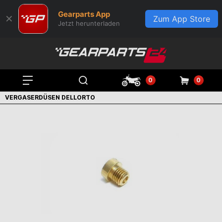
Gearparts App
✕
Zum App Store
Jetzt herunterladen
0
0
VERGASERDÜSEN DELLORTO