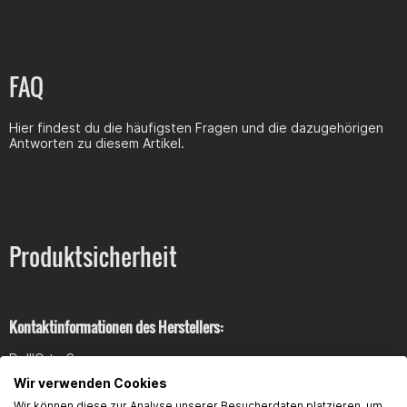
FAQ
Hier findest du die häufigsten Fragen und die dazugehörigen
Antworten zu diesem Artikel.
Produktsicherheit
Kontaktinformationen des Herstellers:
Dell'Orto S.p.a.
via Kennedy, 7,Ê
Wir verwenden Cookies
22060 Cabiate
Wir können diese zur Analyse unserer Besucherdaten platzieren, um