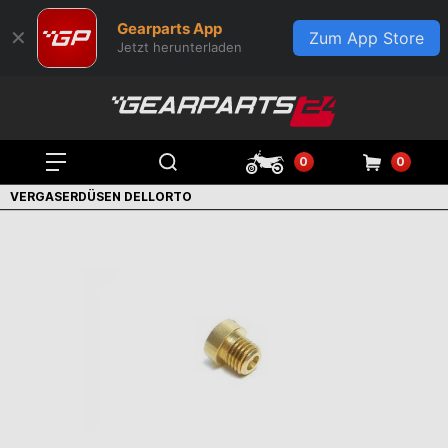
Gearparts App
✕
Zum App Store
Jetzt herunterladen
0
0
VERGASERDÜSEN DELLORTO