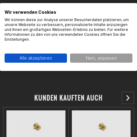
Kontaktinformationen des Herstellers:
Wir verwenden Cookies
Dell'Orto S.p.a.
Wir können diese zur Analyse unserer Besucherdaten platzieren, um
via Kennedy, 7,Ê
unsere Webseite zu verbessern, personalisierte Inhalte anzuzeigen
und Ihnen ein großartiges Webseiten-Erlebnis zu bieten. Für weitere
22060 Cabiate
Informationen zu den von uns verwendeten Cookies öffnen Sie die
Kontakt: https://www.dellorto.it/en/contacts/
Einstellungen.
Alle akzeptieren
Nein, anpassen
KUNDEN KAUFTEN AUCH