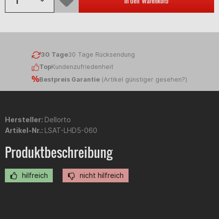
In den
Warenkorb
30 Tage
30 Tage Rücksendung
Top
Kundenzufriedenheit
Bestpreis Garantie
(
Artikel günstiger gesehen?
)
Hersteller:
Dellorto
Artikel-Nr.:
LSAT-LHD5-060
Produktbeschreibung
hilfreich
nicht hilfreich