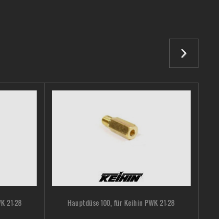
WK 21-28
Hauptdüse 100, für Keihin PWK 21-28