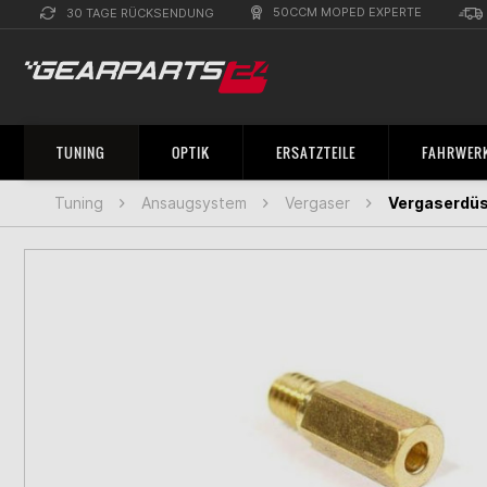
50CCM MOPED EXPERTE
30 TAGE RÜCKSENDUNG
TUNING
OPTIK
ERSATZTEILE
FAHRWERK
Tuning
Ansaugsystem
Vergaser
Vergaserdüse