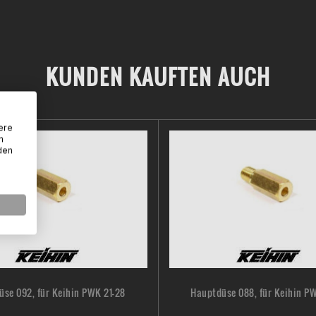
KUNDEN KAUFTEN AUCH
ere
n
den
se 092, für Keihin PWK 21-28
Hauptdüse 088, für Keihin P