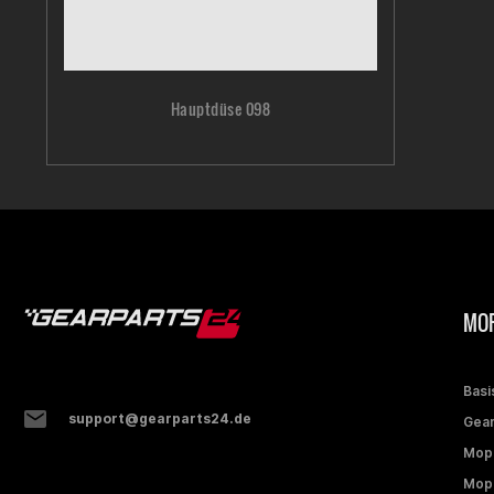
Hauptdüse 098
MOP
Basi
support@gearparts24.de
Gear
Mop
Mope