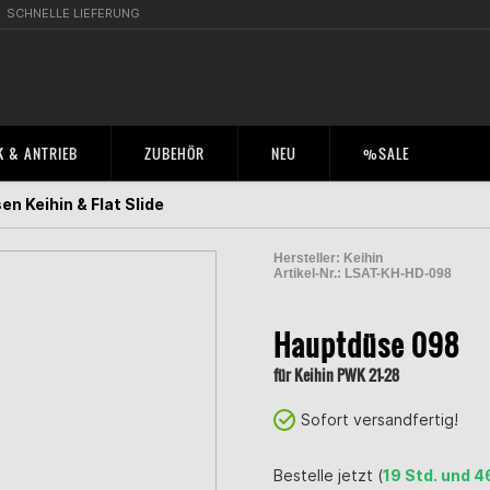
SCHNELLE LIEFERUNG
 & ANTRIEB
ZUBEHÖR
NEU
%SALE
n Keihin & Flat Slide
Hersteller:
Keihin
Artikel-Nr.:
LSAT-KH-HD-098
2000532300003
Hauptdüse 098
für Keihin PWK 21-28
Sofort versandfertig!
Bestelle jetzt (
19 Std. und 4