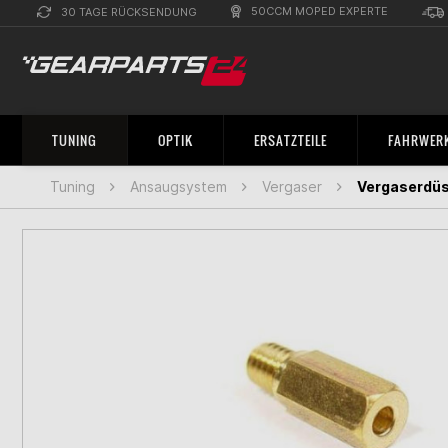
50CCM MOPED EXPERTE
30 TAGE RÜCKSENDUNG
TUNING
OPTIK
ERSATZTEILE
FAHRWERK
Tuning
Ansaugsystem
Vergaser
Vergaserdüse