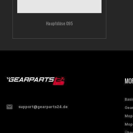
Hauptdüse 095
MOP
Basi
support@gearparts24.de
Gear
Mop
Mope
Über