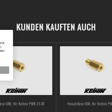
KUNDEN KAUFTEN AUCH
ere
n
den
se 088, für Keihin PWK 21-28
Hauptdüse 098, für Keihin P