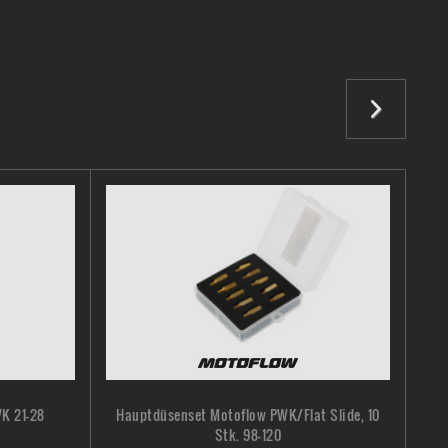
WK 21-28
Hauptdüsenset Motoflow PWK/Flat Slide, 10
Stk. 98-120