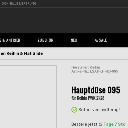
SCHNELLE LIEFERUNG
 & ANTRIEB
ZUBEHÖR
NEU
%SALE
n Keihin & Flat Slide
Hersteller:
Keihin
Artikel-Nr.:
LSAT-KH-HD-095
2000532200006
Hauptdüse 095
für Keihin PWK 21-28
Sofort versandfertig!
Bestelle jetzt (
2 Tage 7 Std.