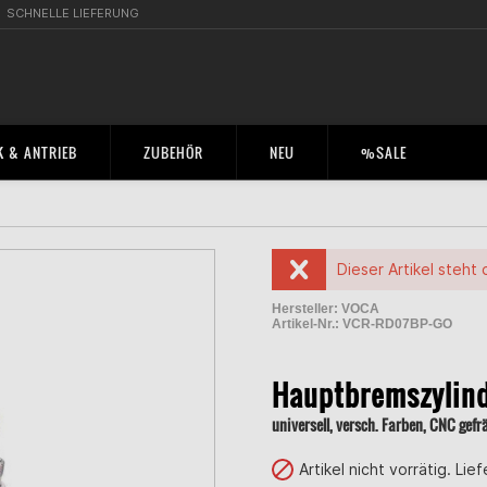
SCHNELLE LIEFERUNG
 & ANTRIEB
ZUBEHÖR
NEU
%SALE
Dieser Artikel steht 
Hersteller:
VOCA
Artikel-Nr.:
VCR-RD07BP-GO
2004727500001
Hauptbremszylind
universell, versch. Farben, CNC gefr
Artikel nicht vorrätig. Lie