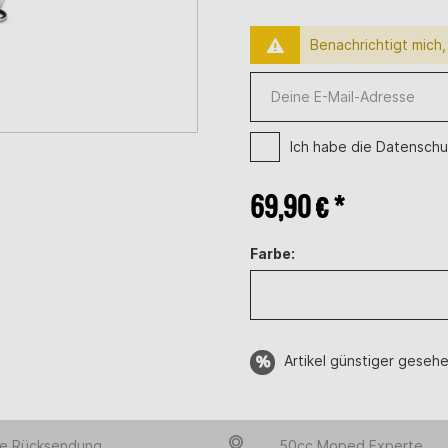
Benachrichtigt mich, 
Ich habe die
Datenschu
69,90 € *
Farbe:
Artikel günstiger geseh
e Rücksendung
50cc Moped Experte