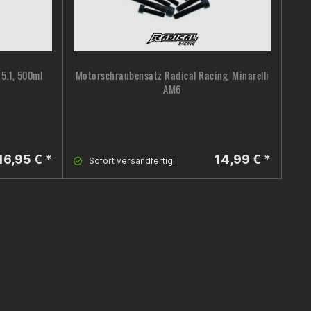
5.1, 500ml
Motorschraubensatz Radical Racing, Minarelli
K
AM6
16,95 € *
14,99 € *
Sofort versandfertig!