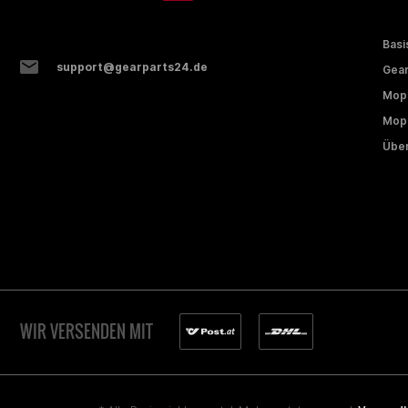
Basi
support@gearparts24.de
Gear
Mop
Mope
Über
WIR VERSENDEN MIT