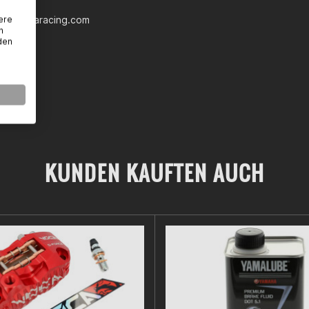
na
fo@vocaracing.com
ere
n
den
KUNDEN KAUFTEN AUCH