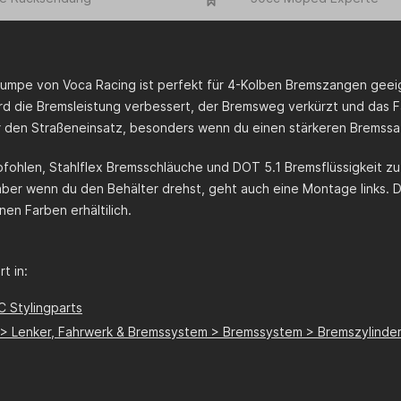
umpe von Voca Racing ist perfekt für 4-Kolben Bremszangen geeign
rd die Bremsleistung verbessert, der Bremsweg verkürzt und das Fa
ür den Straßeneinsatz, besonders wenn du einen stärkeren Bremssat
pfohlen, Stahlflex Bremsschläuche und DOT 5.1 Bremsflüssigkeit 
aber wenn du den Behälter drehst, geht auch eine Montage links. D
en Farben erhältilich.
t in:
C Stylingparts
e > Lenker, Fahrwerk & Bremssystem > Bremssystem > Bremszylinder