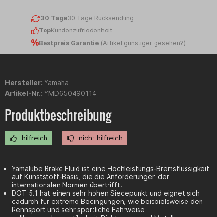
30 Tage
30 Tage Rücksendung
Top
Kundenzufriedenheit
Bestpreis Garantie
(
Artikel günstiger gesehen?
)
Hersteller:
Yamaha
Artikel-Nr.:
YMD650490114
Produktbeschreibung
hilfreich
nicht hilfreich
Yamalube Brake Fluid ist eine Hochleistungs-Bremsflüssigkeit
auf Kunststoff-Basis, die die Anforderungen der
internationalen Normen übertrifft.
DOT 5.1 hat einen sehr hohen Siedepunkt und eignet sich
dadurch für extreme Bedingungen, wie beispielsweise den
Rennsport und sehr sportliche Fahrweise