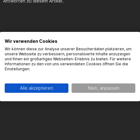
Antworten zu diesem Artikel.
Produktsicherheit
Wir verwenden Cookies
Wir können diese zur Analyse unserer Besucherdaten platzieren, um
unsere Webseite zu verbessern, personalisierte Inhalte anzuzeigen
und Ihnen ein großartiges Webseiten-Erlebnis zu bieten. Für weitere
Kontaktinformationen des Herstellers:
Informationen zu den von uns verwendeten Cookies öffnen Sie die
Einstellungen.
YAMAHA MOTOR EUROPE N.V.
Hansemannstraße 12
Alle akzeptieren
Nein, anpassen
41468 Neuss
Kontakt:
info@yamaha-motor.de