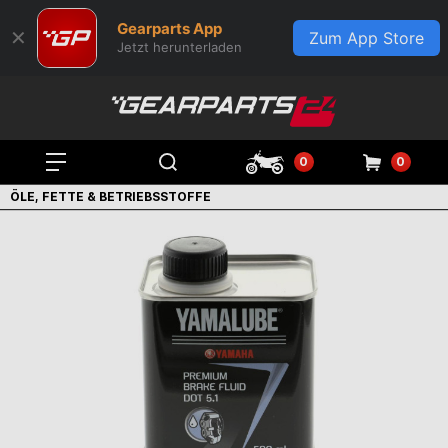
Gearparts App
✕
Zum App Store
Jetzt herunterladen
0
0
ÖLE, FETTE & BETRIEBSSTOFFE