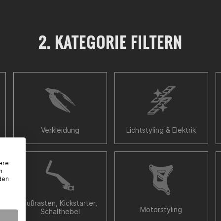
2. KATEGORIE FILTERN
Verkleidung
Lichtstyling & Elektrik
ere
n
den
Fußrasten, Kickstarter,
Motorstyling
Schalthebel