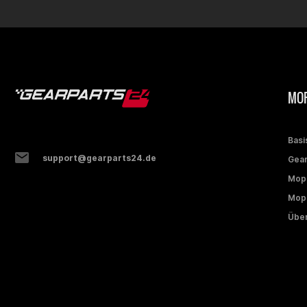
MOP
Basi
support@gearparts24.de
Gear
Mop
Mope
Über