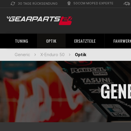
50CCM MOPED EXPERTE
30 TAGE RÜCKSENDUNG
TUNING
OPTIK
ERSATZTEILE
FAHRWERK
Generic
X-Enduro 50
Optik
GENE