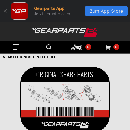
Gearparts App
✕
Zum App Store
Jetzt herunterladen
0
0
VERKLEIDUNGS-EINZELTEILE