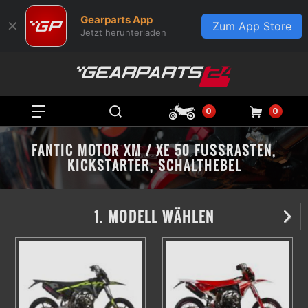
Gearparts App
✕
Zum App Store
Jetzt herunterladen
0
0
FANTIC MOTOR XM / XE 50 FUSSRASTEN, K
ICKSTARTER, SCHALTHEBEL
1. MODELL WÄHLEN