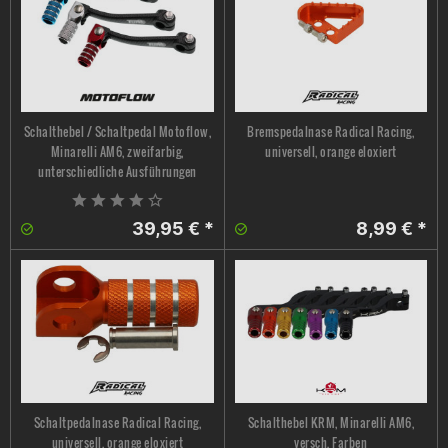
Schalthebel / Schaltpedal Motoflow,
Bremspedalnase Radical Racing,
Minarelli AM6, zweifarbig,
universell, orange eloxiert
unterschiedliche Ausführungen
39,95 € *
8,99 € *
Schaltpedalnase Radical Racing,
Schalthebel KRM, Minarelli AM6,
universell, orange eloxiert
versch. Farben