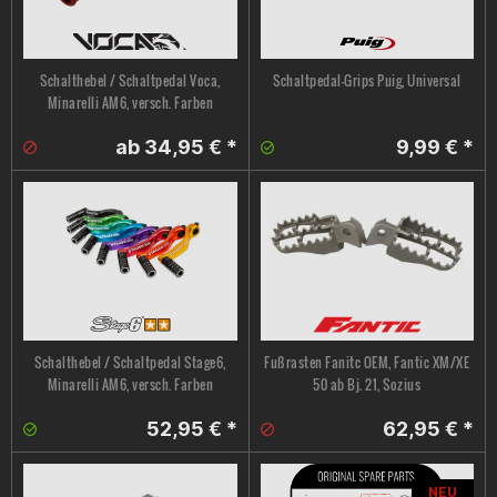
Schalthebel / Schaltpedal Voca,
Schaltpedal-Grips Puig, Universal
Minarelli AM6, versch. Farben
ab 34,95 € *
9,99 € *
Schalthebel / Schaltpedal Stage6,
Fußrasten Fanitc OEM, Fantic XM/XE
Minarelli AM6, versch. Farben
50 ab Bj. 21, Sozius
52,95 € *
62,95 € *
NEU