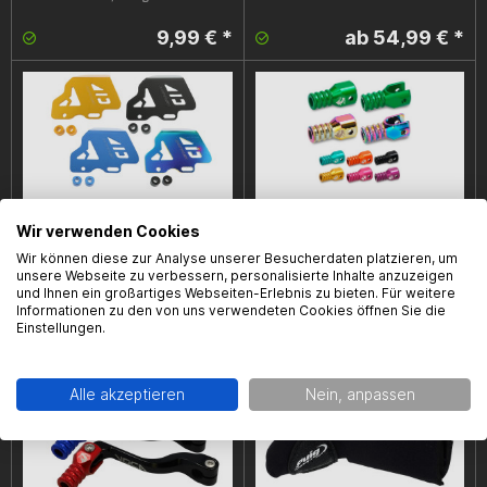
9,99 € *
ab 54,99 € *
Wir verwenden Cookies
Bremszylindercover Doppler,
Schaltpedalnase Voca, Minarelli AM6,
Wir können diese zur Analyse unserer Besucherdaten platzieren, um
universal, verschiedene Farben,
versch. Farben
unsere Webseite zu verbessern, personalisierte Inhalte anzuzeigen
(hinten)
und Ihnen ein großartiges Webseiten-Erlebnis zu bieten. Für weitere
Informationen zu den von uns verwendeten Cookies öffnen Sie die
Einstellungen.
ab 19,99 € *
9,99 € *
Alle akzeptieren
Nein, anpassen