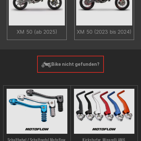
XM 50 (ab 2025)
XM 50 (2023 bis 2024)
Bike nicht gefunden?
Schalthebel / Schaltpedal Motoflow,
Kickstarter, Minarelli AM6,