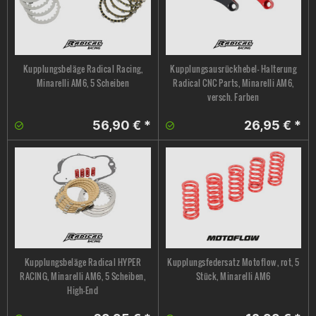
Kupplungsbeläge Radical Racing,
Kupplungsausrückhebel- Halterung
Minarelli AM6, 5 Scheiben
Radical CNC Parts, Minarelli AM6,
versch. Farben
56,90 € *
26,95 € *
Kupplungsbeläge Radical HYPER
Kupplungsfedersatz Motoflow, rot, 5
RACING, Minarelli AM6, 5 Scheiben,
Stück, Minarelli AM6
High-End