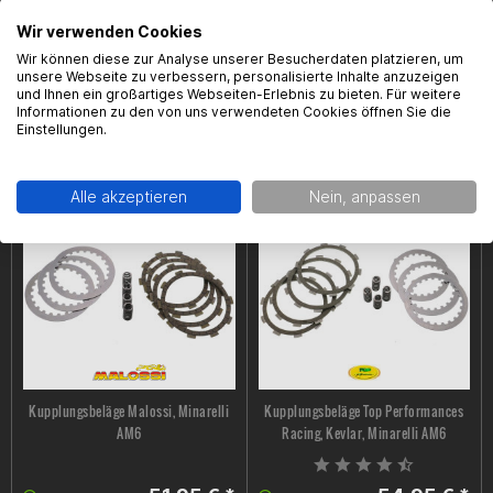
Wir verwenden Cookies
Wir können diese zur Analyse unserer Besucherdaten platzieren, um
unsere Webseite zu verbessern, personalisierte Inhalte anzuzeigen
Kupplungsausrückhebel- Halterung
Kupplungssatz MVT Racing, Minarelli
und Ihnen ein großartiges Webseiten-Erlebnis zu bieten. Für weitere
Most, Minarelli AM6, Minarelli AM6,
AM6, 5 Scheiben, spez. f. 80cc
Informationen zu den von uns verwendeten Cookies öffnen Sie die
Einstellungen.
verschiedene Farben
Zylinder
31,95 € *
59,95 € *
Alle akzeptieren
Nein, anpassen
Kupplungsbeläge Malossi, Minarelli
Kupplungsbeläge Top Performances
AM6
Racing, Kevlar, Minarelli AM6