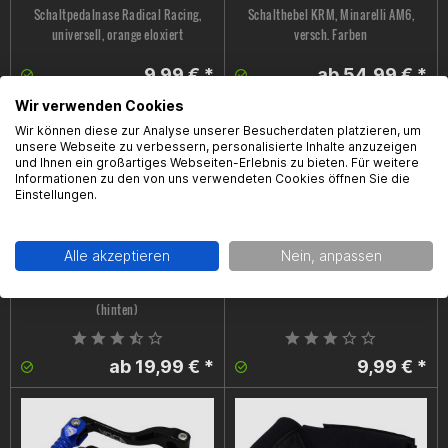
Schaltpedalnase Radical Racing,
Schalthebel KRM, Minarelli AM6,
universell, orange eloxiert
versch. Farben
9,99 € *
ab 54,99 € *
Wir verwenden Cookies
Wir können diese zur Analyse unserer Besucherdaten platzieren, um
unsere Webseite zu verbessern, personalisierte Inhalte anzuzeigen
und Ihnen ein großartiges Webseiten-Erlebnis zu bieten. Für weitere
Informationen zu den von uns verwendeten Cookies öffnen Sie die
Einstellungen.
Alle akzeptieren
Nein, anpassen
Bremszylindercover Doppler,
Schaltpedalnase Voca, Minarelli AM6,
universal, verschiedene Farben,
versch. Farben
(hinten)
ab 19,99 € *
9,99 € *