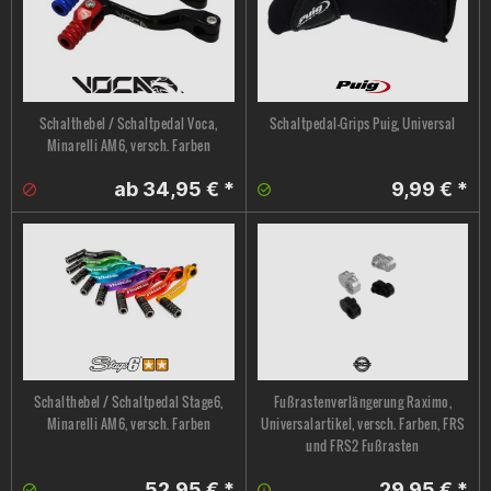
Schalthebel / Schaltpedal Voca,
Schaltpedal-Grips Puig, Universal
Minarelli AM6, versch. Farben
ab 34,95 € *
9,99 € *
Schalthebel / Schaltpedal Stage6,
Fußrastenverlängerung Raximo,
Minarelli AM6, versch. Farben
Universalartikel, versch. Farben, FRS
und FRS2 Fußrasten
52,95 € *
29,95 € *