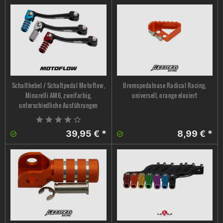
Schalthebel / Schaltpedal Motoflow,
Bremspedalnase Radical Racing,
Minarelli AM6, zweifarbig,
universell, orange eloxiert
unterschiedliche Ausführungen
39,95 € *
8,99 € *