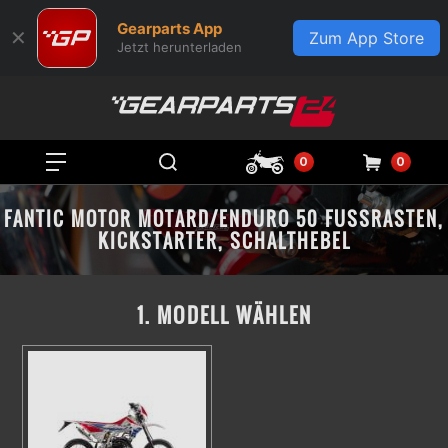
Gearparts App
✕
Zum App Store
Jetzt herunterladen
0
0
FANTIC MOTOR MOTARD/ENDURO 50 FUSSRASTEN, K
ICKSTARTER, SCHALTHEBEL
1. MODELL WÄHLEN