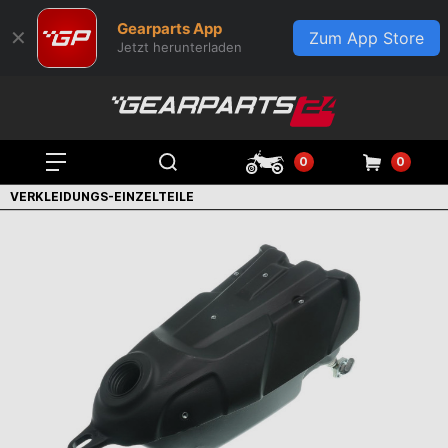
Gearparts App
✕
Zum App Store
Jetzt herunterladen
0
0
VERKLEIDUNGS-EINZELTEILE