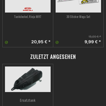
Tankdeckel, Rieju MRT
30 Sticker Mega Set
15,00 € *
20,95 € *
9,99 € *
ZULETZT ANGESEHEN
Ersatztank