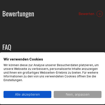
Bewertungen
Bewerten
FAQ
Hier findest du die häufigsten Fragen und die dazugehörigen
Wir verwenden Cookies
Antworten zu diesem Artikel.
Wir können diese zur Analyse unserer Besucherdaten platzieren, um
unsere Webseite zu verbessern, personalisierte Inhalte anzuzeigen
und Ihnen ein großartiges Webseiten-Erlebnis zu bieten. Für weitere
Informationen zu den von uns verwendeten Cookies öffnen Sie die
Einstellungen.
Produktsicherheit
Alle akzeptieren
Nein, anpassen