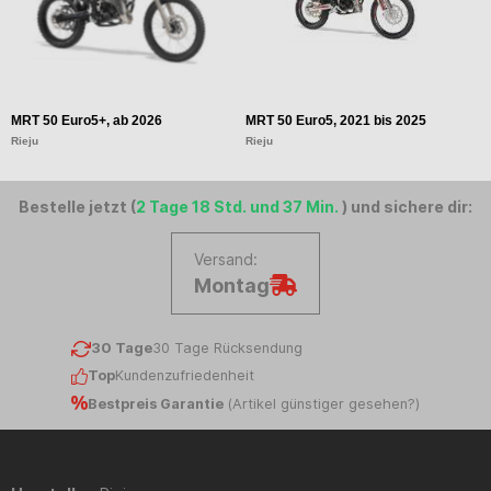
MRT 50 Euro5+, ab 2026
MRT 50 Euro5, 2021 bis 2025
M
Rieju
Rieju
Ri
Bestelle jetzt (
2 Tage 18 Std. und 37 Min.
) und sichere dir:
Versand:
Montag
30 Tage
30 Tage Rücksendung
Top
Kundenzufriedenheit
Bestpreis Garantie
(
Artikel günstiger gesehen?
)