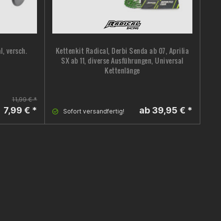
l, versch.
Kettenkit Radical, Derbi Senda ab 07, Aprilia
Down
SX ab 11, diverse Ausführungen, Universal
Kettenlänge
11,99 € *
7,99 € *
ab 39,95 € *
Sofort versandfertig!