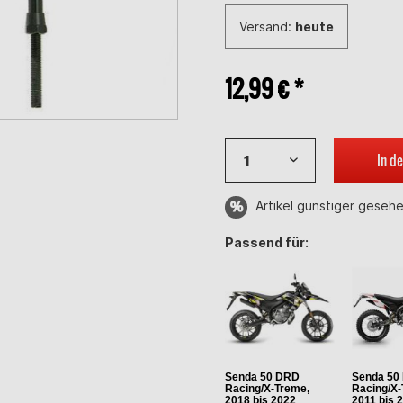
Versand:
heute
12,99 € *
In d
Artikel günstiger geseh
Passend für:
Senda 50 DRD
Senda 50
Racing/X-Treme,
Racing/X-
2018 bis 2022
2011 bis 