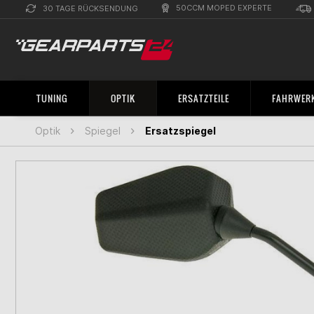
50CCM MOPED EXPERTE
30 TAGE RÜCKSENDUNG
TUNING
OPTIK
ERSATZTEILE
FAHRWERK
Optik
Spiegel
Ersatzspiegel