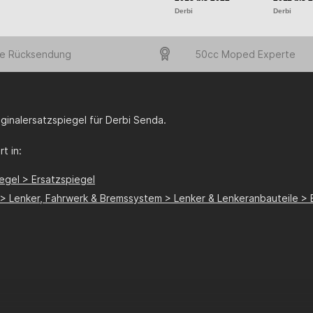
Derbi
Derbi
e Rücksendung
50cc Moped Experte
ginalersatzspiegel für Derbi Senda.
t in:
egel > Ersatzspiegel
e > Lenker, Fahrwerk & Bremssystem > Lenker & Lenkeranbauteile > 