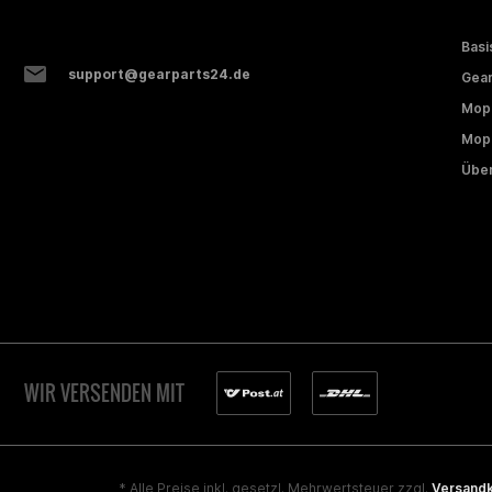
Basi
support@gearparts24.de
Gear
Mop
Mope
Über
WIR VERSENDEN MIT
* Alle Preise inkl. gesetzl. Mehrwertsteuer zzgl.
Versand