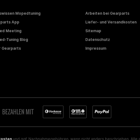
swissen Mopedtuning
Arbeiten bei Gearparts
parts App
Liefer- und Versandkosten
ed Meeting
Sitemap
d-Tuning Blog
Datenschutz
 Gearparts
Impressum
BEZAHLEN MIT
kosten
und ggf. Nachnahmegebühren, wenn nicht anders beschrieben. Alle a