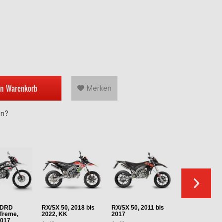
en
Warenkorb
Merken
en?
 DRD
RX/SX 50, 2018 bis
RX/SX 50, 2011 bis
RCR/SMT 50, 
Treme,
2022, KK
2017
bis 2020
2017