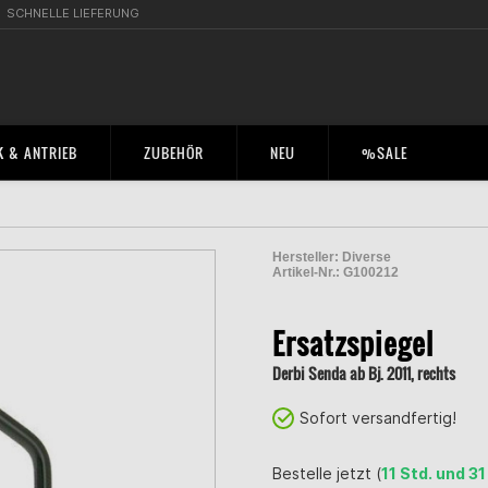
SCHNELLE LIEFERUNG
 & ANTRIEB
ZUBEHÖR
NEU
%SALE
Hersteller:
Diverse
Artikel-Nr.:
G100212
2001024400003
Ersatzspiegel
Derbi Senda ab Bj. 2011, rechts
Sofort versandfertig!
Bestelle jetzt (
11 Std. und 31