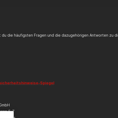
st du die häufigsten Fragen und die dazugehörigen Antworten zu di
sicherheitshinweise-Spiegel
 GmbH
wann 5-7
eim a.Ts.