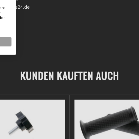
earparts24.de
ere
n
den
KUNDEN KAUFTEN AUCH