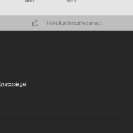
Aprilia
Aprilia
Gilera
Hohe Kundenzufriedenheit
Ersatzspiegel