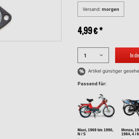
Versand:
morgen
4,99 € *
In d
Artikel günstiger geseh
Passend für:
Maxi, 1969 bis 1990,
Monza, 19
N / S
1984, 4 / 6