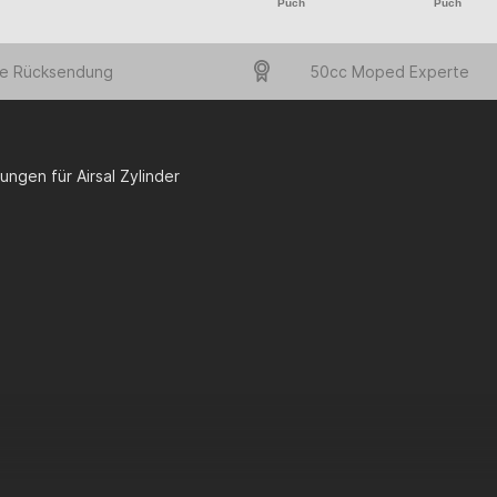
Puch
Puch
e Rücksendung
50cc Moped Experte
ungen für Airsal Zylinder