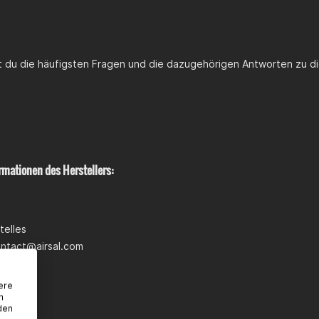
st du die häufigsten Fragen und die dazugehörigen Antworten zu di
rmationen des Herstellers:
elles
ntact@airsal.com
ere
n
den