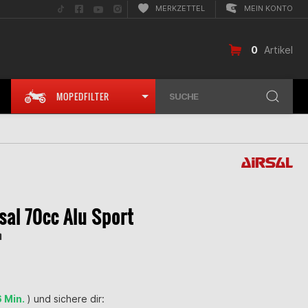
Folge
Folge
Folge
Folge
MERKZETTEL
MEIN KONTO
uns
uns
uns
uns
auf
auf
auf
auf
TikTok
Facebook
YouTube
Instagram
0
Artikel
MOPEDFILTER
SUCHE
sal 70cc Alu Sport
m
6 Min.
) und sichere dir: