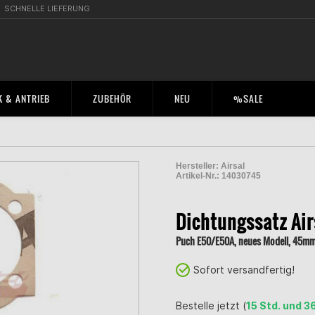
SCHNELLE LIEFERUNG
 & ANTRIEB
ZUBEHÖR
NEU
%SALE
Hersteller:
Airsal
Artikel-Nr.:
14030745
2000848600002
Dichtungssatz Air
Puch E50/E50A, neues Modell, 45m
Sofort versandfertig!
Bestelle jetzt (
15 Std. und 3