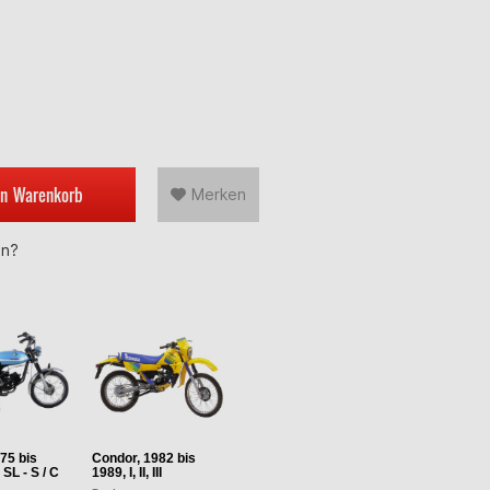
en
Warenkorb
Merken
en?
75 bis
Condor, 1982 bis
 SL - S / C
1989, I, II, III