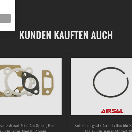
KUNDEN KAUFTEN AUCH
satz Airsal 70cc Alu Sport, Puch
Kolbenringsatz Airsal 70cc Alu 
/E50A, altes Modell, 45mm
E50/E50A, neues Modell, 