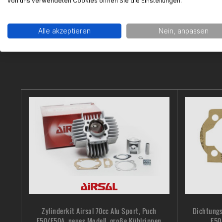
von uns verwendeten Cookies öffnen Sie die Einstellungen.
Alle akzeptieren
Nein, anpassen
Zylinderkit Airsal 70cc Alu Sport, Puch
Dichtungs
E50/E50A, neues Modell, große Kühlrippen
E50