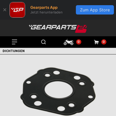
Gearparts App
✕
Zum App Store
Jetzt herunterladen
0
0
DICHTUNGEN