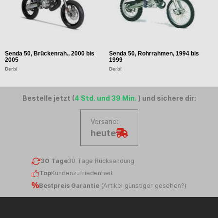
Senda 50, Brückenrah., 2000 bis
Senda 50, Rohrrahmen, 1994 bis
G
2005
1999
D
Derbi
Derbi
Bestelle jetzt (
4 Std. und 39 Min.
) und sichere dir:
Versand:
heute
30 Tage
30 Tage Rücksendung
Top
Kundenzufriedenheit
Bestpreis Garantie
(
Artikel günstiger gesehen?
)