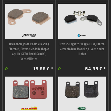
Bremsbelagsatz Radical Racing
Bremsbelagsatz Piaggio OEM, Hinten,
Sintered, Diverse Modelle (bspw.
Verschiedene Modelle, f. Vorne oder
Aprilia SX50, Derbi Senda),
Hinten
Vorne/Hinten
18,99 € *
54,95 € *