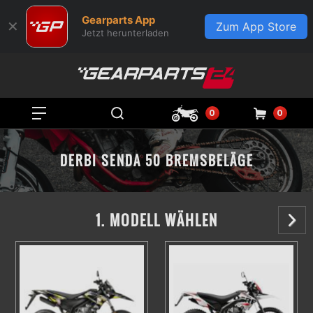
Gearparts App
✕
Zum App Store
Jetzt herunterladen
0
0
DERBI SENDA 50 BREMSBELÄGE
1. MODELL WÄHLEN