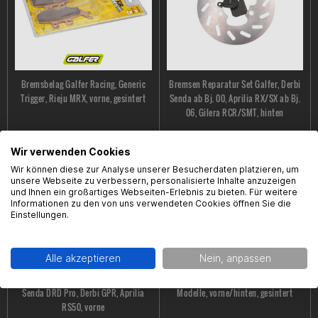
Bremsbelag Galfer Racing, Generic
Bremsen Reparatur Set Galfer, Derbi
Trigger, Rieju MRX, vorne, gesintert
Senda ab Bj. 00, Aprilia RX/SX ab Bj.
06, Gilera RCR/SMT, hinten
19,99 € *
35,95 € *
Wir verwenden Cookies
Wir können diese zur Analyse unserer Besucherdaten platzieren, um
unsere Webseite zu verbessern, personalisierte Inhalte anzuzeigen
und Ihnen ein großartiges Webseiten-Erlebnis zu bieten. Für weitere
Informationen zu den von uns verwendeten Cookies öffnen Sie die
Einstellungen.
Alle akzeptieren
Nein, anpassen
Bremsbelag Galfer Standard, Derbi
Bremsbelag Galfer Racing, div.
Senda DRD Pro, Derbi GPR, Aprilia
Modelle, vorne/hinten, gesintert
RS50, vorne