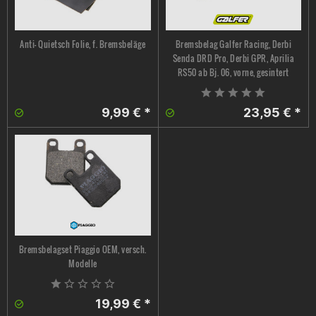
Anti- Quietsch Folie, f. Bremsbeläge
Bremsbelag Galfer Racing, Derbi
Senda DRD Pro, Derbi GPR, Aprilia
RS50 ab Bj. 06, vorne, gesintert
9,99 € *
23,95 € *
Bremsbelagset Piaggio OEM, versch.
Modelle
19,99 € *