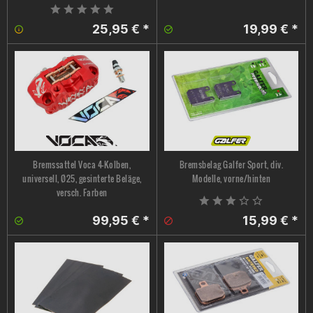
25,95 € *
19,99 € *
Bremssattel Voca 4-Kolben,
Bremsbelag Galfer Sport, div.
universell, Ø25, gesinterte Beläge,
Modelle, vorne/hinten
versch. Farben
99,95 € *
15,99 € *