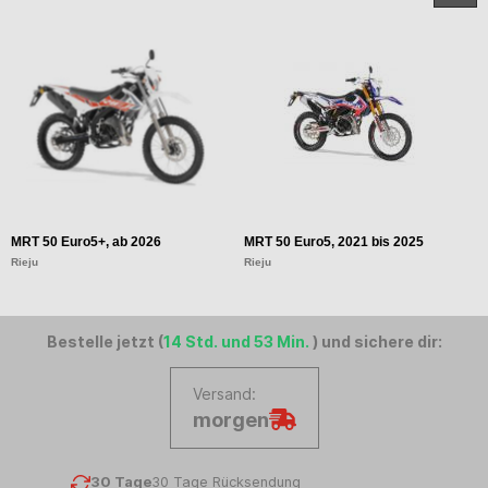
MRT 50 Euro5+, ab 2026
MRT 50 Euro5, 2021 bis 2025
M
Rieju
Rieju
Ri
Bestelle jetzt (
14 Std. und 53 Min.
) und sichere dir:
Versand:
morgen
30 Tage
30 Tage Rücksendung