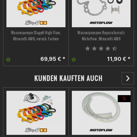
•Kompatibel mit der
Stage6 Wasserpumpe
(nicht im
Lieferumfang enthalten)
•Kompatibel mit der
Motoflow Wasserpumpe
(nicht im
Lieferumfang enthalten)
Wasserpumpe Stage6 High Flow,
Wasserpumpen Reparatursatz
•Kompatibel mit der original Wasserpumpe (nicht im
Minarelli AM6, versch. Farben
Motoflow, Minarelli AM6
Lieferumfang enthalten)
69,95 € *
11,90 € *
Kategorisiert in:
KUNDEN KAUFTEN AUCH
Tuning > Kühlung
Optik > CNC Stylingparts