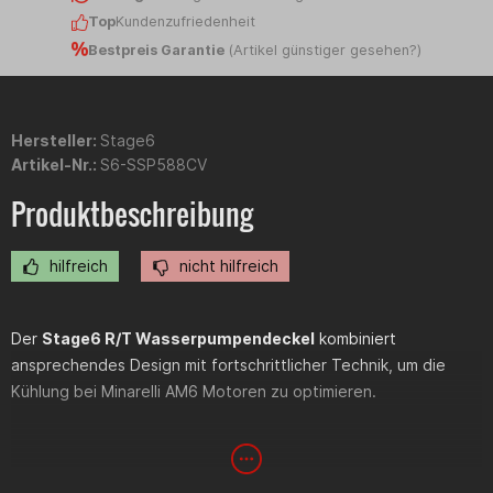
Top
Kundenzufriedenheit
Bestpreis Garantie
(
Artikel günstiger gesehen?
)
Hersteller:
Stage6
Artikel-Nr.:
S6-SSP588CV
Produktbeschreibung
hilfreich
nicht hilfreich
Der
Stage6 R/T Wasserpumpendeckel
kombiniert
ansprechendes Design mit fortschrittlicher Technik, um die
Kühlung bei Minarelli AM6 Motoren zu optimieren.
Vorteile des Stage6 R/T CNC Wasserpumpendeckels
: