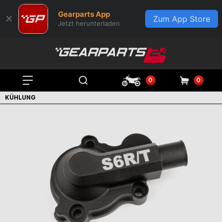
Gearparts App
✕
Zum App Store
Jetzt herunterladen
0
0
KÜHLUNG